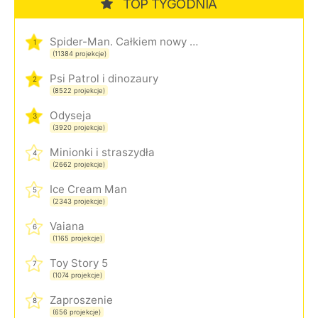
TOP TYGODNIA
Spider-Man. Całkiem nowy dzień
1
(11384 projekcje)
Psi Patrol i dinozaury
2
(8522 projekcje)
Odyseja
3
(3920 projekcje)
Minionki i straszydła
4
(2662 projekcje)
Ice Cream Man
5
(2343 projekcje)
Vaiana
6
(1165 projekcje)
Toy Story 5
7
(1074 projekcje)
Zaproszenie
8
(656 projekcje)