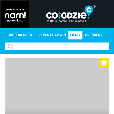
AKTUALNOŚCI
REPERTUAR KIN
FILMY
PREMIERY