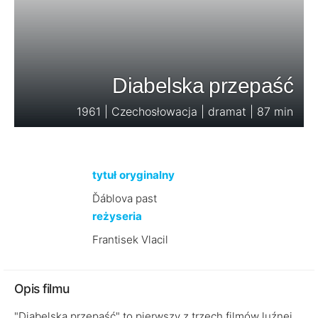
Diabelska przepaść
1961 | Czechosłowacja | dramat | 87 min
tytuł oryginalny
Ďáblova past
reżyseria
Frantisek Vlacil
Opis filmu
"Diabelska przepaść" to pierwszy z trzech filmów luźnej