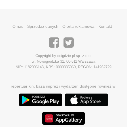
O nas
Sprzedaż danych
Oferta reklamowa
Kontakt
Copyright by coigdzie.pl sp. z o.o.
ul. Nowogrodzka 31, 00-511 Warszawa
NIP: 1182006143, KRS: 0000335060, REGON: 141962729
repertuar kin, baza imprez i wydarzeń dostępne również w: