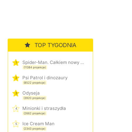
TOP TYGODNIA
Spider-Man. Całkiem nowy dzień
1
(11384 projekcje)
Psi Patrol i dinozaury
2
(8522 projekcje)
Odyseja
3
(3920 projekcje)
Minionki i straszydła
4
(2662 projekcje)
Ice Cream Man
5
(2343 projekcje)