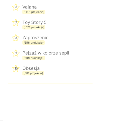
Vaiana
6
(1165 projekcje)
Toy Story 5
7
(1074 projekcje)
Zaproszenie
8
(656 projekcje)
Pejzaż w kolorze sepii
9
(608 projekcje)
Obsesja
10
(501 projekcje)