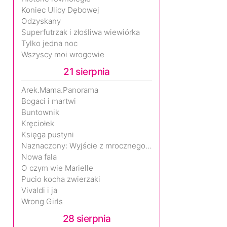
Koniec Ulicy Dębowej
Odzyskany
Superfutrzak i złośliwa wiewiórka
Tylko jedna noc
Wszyscy moi wrogowie
21 sierpnia
Arek.Mama.Panorama
Bogaci i martwi
Buntownik
Kręciołek
Księga pustyni
Naznaczony: Wyjście z mrocznego wymiaru
Nowa fala
O czym wie Marielle
Pucio kocha zwierzaki
Vivaldi i ja
Wrong Girls
28 sierpnia