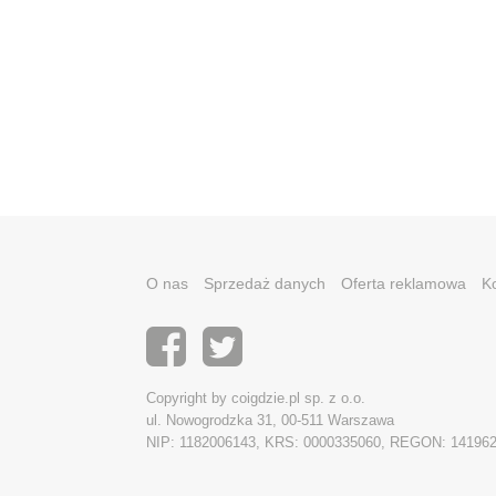
O nas
Sprzedaż danych
Oferta reklamowa
K
Copyright by coigdzie.pl sp. z o.o.
ul. Nowogrodzka 31, 00-511 Warszawa
NIP: 1182006143, KRS: 0000335060, REGON: 14196