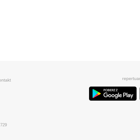
repertua
ontakt
2729