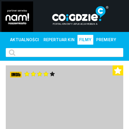
AKTUALNOŚCI
REPERTUAR KIN
FILMY
PREMIERY