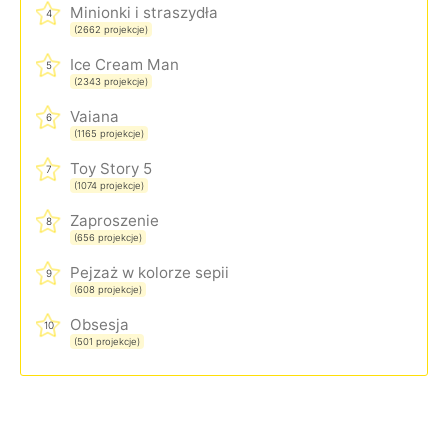
Minionki i straszydła
4
(2662 projekcje)
Ice Cream Man
5
(2343 projekcje)
Vaiana
6
(1165 projekcje)
Toy Story 5
7
(1074 projekcje)
Zaproszenie
8
(656 projekcje)
Pejzaż w kolorze sepii
9
(608 projekcje)
Obsesja
10
(501 projekcje)