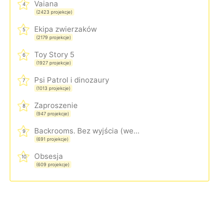
Vaiana
4
(2423 projekcje)
Ekipa zwierzaków
5
(2179 projekcje)
Toy Story 5
6
(1927 projekcje)
Psi Patrol i dinozaury
7
(1013 projekcje)
Zaproszenie
8
(947 projekcje)
Backrooms. Bez wyjścia (wersja rozszerzona)
9
(691 projekcje)
Obsesja
10
(609 projekcje)