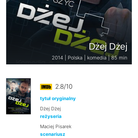
Dżej Dżej
2014 | Polska | komedia | 85 min
2.8/10
tytuł oryginalny
Dżej Dżej
reżyseria
Maciej Pisarek
scenariusz