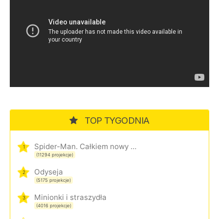
TOP TYGODNIA
Spider-Man. Całkiem nowy dzień
1
(11294 projekcje)
Odyseja
2
(5175 projekcje)
Minionki i straszydła
3
(4016 projekcje)