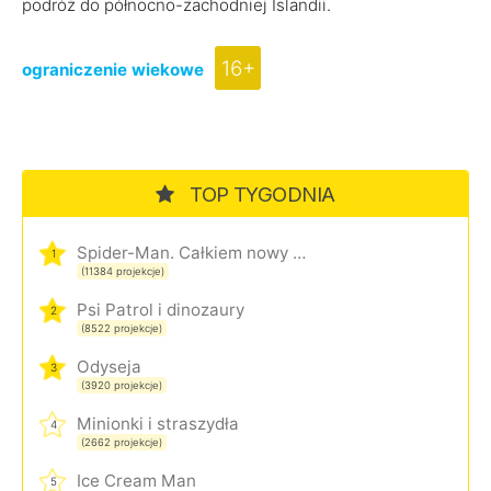
podróż do północno-zachodniej Islandii.
16+
ograniczenie wiekowe
TOP TYGODNIA
Spider-Man. Całkiem nowy dzień
1
(11384 projekcje)
Psi Patrol i dinozaury
2
(8522 projekcje)
Odyseja
3
(3920 projekcje)
Minionki i straszydła
4
(2662 projekcje)
Ice Cream Man
5