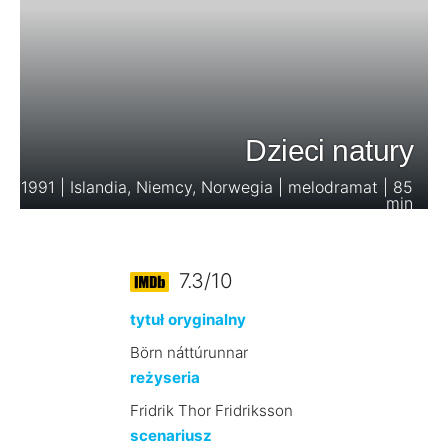
Dzieci natury
1991 | Islandia, Niemcy, Norwegia | melodramat | 85
min
7.3/10
tytuł oryginalny
Börn náttúrunnar
reżyseria
Fridrik Thor Fridriksson
scenariusz