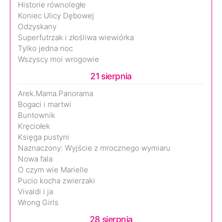
Historie równoległe
Koniec Ulicy Dębowej
Odzyskany
Superfutrzak i złośliwa wiewiórka
Tylko jedna noc
Wszyscy moi wrogowie
21 sierpnia
Arek.Mama.Panorama
Bogaci i martwi
Buntownik
Kręciołek
Księga pustyni
Naznaczony: Wyjście z mrocznego wymiaru
Nowa fala
O czym wie Marielle
Pucio kocha zwierzaki
Vivaldi i ja
Wrong Girls
28 sierpnia