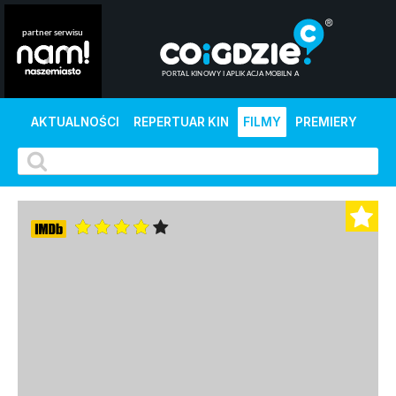
AKTUALNOŚCI
REPERTUAR KIN
FILMY
PREMIERY