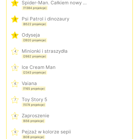
Spider-Man. Całkiem nowy dzień
1
(11384 projekcje)
Psi Patrol i dinozaury
2
(8522 projekcje)
Odyseja
3
(3920 projekcje)
Minionki i straszydła
4
(2662 projekcje)
Ice Cream Man
5
(2343 projekcje)
Vaiana
6
(1165 projekcje)
Toy Story 5
7
(1074 projekcje)
Zaproszenie
8
(656 projekcje)
Pejzaż w kolorze sepii
9
(608 projekcje)