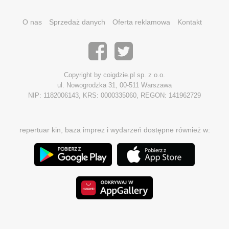
O nas
Sprzedaż danych
Oferta reklamowa
Kontakt
Copyright by coigdzie.pl sp. z o.o.
ul. Nowogrodzka 31, 00-511 Warszawa
NIP: 1182006143, KRS: 0000335060, REGON: 141962729
repertuar kin, baza imprez i wydarzeń dostępne również w: