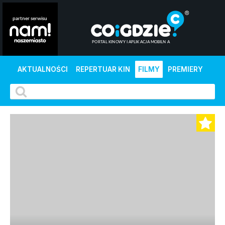
AKTUALNOŚCI
REPERTUAR KIN
FILMY
PREMIERY