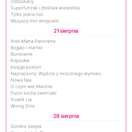
Odzyskany
Superfutrzak i złośliwa wiewiórka
Tylko jedna noc
Wszyscy moi wrogowie
21 sierpnia
Arek.Mama.Panorama
Bogaci i martwi
Buntownik
Kręciołek
Księga pustyni
Naznaczony: Wyjście z mrocznego wymiaru
Nowa fala
O czym wie Marielle
Pucio kocha zwierzaki
Vivaldi i ja
Wrong Girls
28 sierpnia
Gorzkie święta