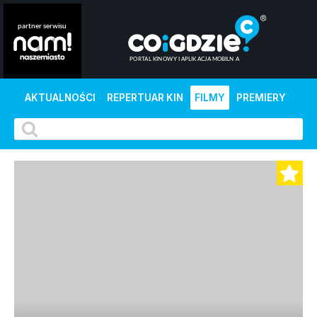
AKTUALNOŚCI
REPERTUAR KIN
FILMY
PREMIERY