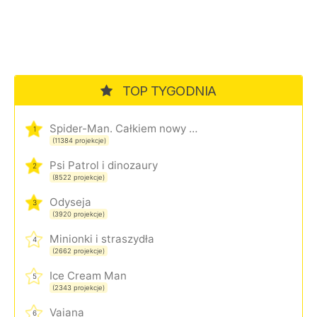
TOP TYGODNIA
Spider-Man. Całkiem nowy dzień
1
(11384 projekcje)
Psi Patrol i dinozaury
2
(8522 projekcje)
Odyseja
3
(3920 projekcje)
Minionki i straszydła
4
(2662 projekcje)
Ice Cream Man
5
(2343 projekcje)
Vaiana
6