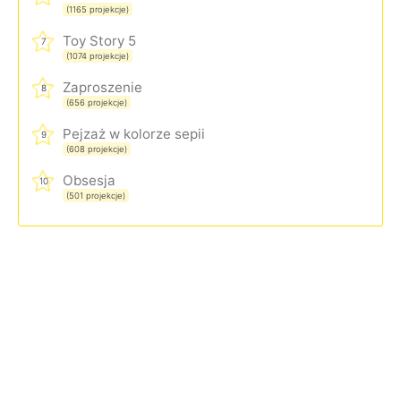
(1165 projekcje)
Toy Story 5
7
(1074 projekcje)
Zaproszenie
8
(656 projekcje)
Pejzaż w kolorze sepii
9
(608 projekcje)
Obsesja
10
(501 projekcje)