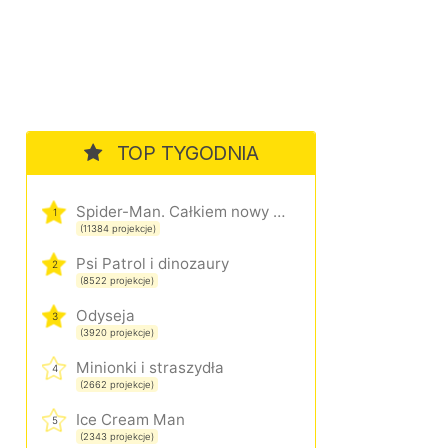
TOP TYGODNIA
Spider-Man. Całkiem nowy dzień
1
(11384 projekcje)
Psi Patrol i dinozaury
2
(8522 projekcje)
Odyseja
3
(3920 projekcje)
Minionki i straszydła
4
(2662 projekcje)
Ice Cream Man
5
(2343 projekcje)