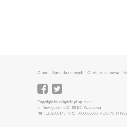
O nas
Sprzedaż danych
Oferta reklamowa
K
Copyright by coigdzie.pl sp. z o.o.
ul. Nowogrodzka 31, 00-511 Warszawa
NIP: 1182006143, KRS: 0000335060, REGON: 14196