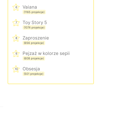
Vaiana
6
(1165 projekcje)
Toy Story 5
7
(1074 projekcje)
Zaproszenie
8
(656 projekcje)
Pejzaż w kolorze sepii
9
(608 projekcje)
Obsesja
10
(501 projekcje)