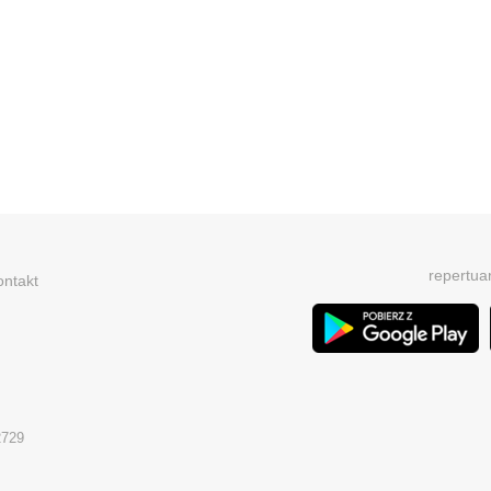
repertua
ontakt
2729