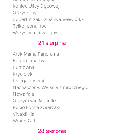
Koniec Ulicy Dębowej
Odzyskany
Superfutrzak i złośliwa wiewiórka
Tylko jedna noc
Wszyscy moi wrogowie
21 sierpnia
Arek.Mama.Panorama
Bogaci i martwi
Buntownik
Kręciołek
Księga pustyni
Naznaczony: Wyjście z mrocznego wymiaru
Nowa fala
O czym wie Marielle
Pucio kocha zwierzaki
Vivaldi i ja
Wrong Girls
28 sierpnia