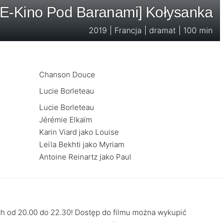
[E-Kino Pod Baranami] Kołysanka
2019 | Francja | dramat | 100 min
Chanson Douce
Lucie Borleteau
Lucie Borleteau
Jérémie Elkaïm
Karin Viard jako Louise
Leïla Bekhti jako Myriam
Antoine Reinartz jako Paul
h od 20.00 do 22.30! Dostęp do filmu można wykupić