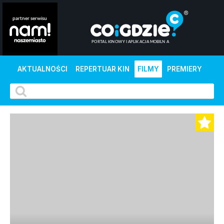
AKTUALNOŚCI
REPERTUAR KIN
FILMY
PREMIERY