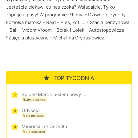
Jesteście ciekawi co nas czeka? Wsiadajcie. Tylko
zapnijcie pasy! W programie: *filmy: - Dziwne przygody
koziołka matołka - Rajd - Pies, kot i... - Stacja benzynowa
- Bali - Vroom Vroom - Bolek i Lolek - Autostopowicze
*Zajęcia plastyczne - Michalina Drygasiewicz.
TOP TYGODNIA
Spider-Man. Całkiem nowy dzień
1
(11294 projekcje)
Odyseja
2
(5175 projekcje)
Minionki i straszydła
3
(4016 projekcje)