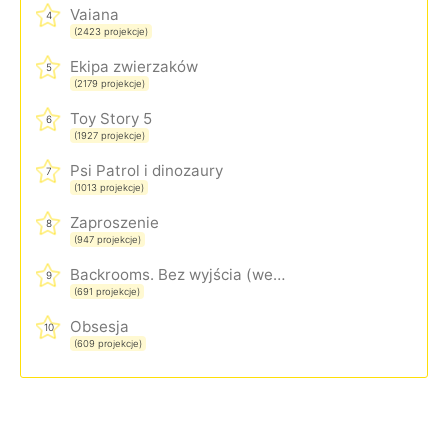
Vaiana
4
(2423 projekcje)
Ekipa zwierzaków
5
(2179 projekcje)
Toy Story 5
6
(1927 projekcje)
Psi Patrol i dinozaury
7
(1013 projekcje)
Zaproszenie
8
(947 projekcje)
Backrooms. Bez wyjścia (wersja rozszerzona)
9
(691 projekcje)
Obsesja
10
(609 projekcje)