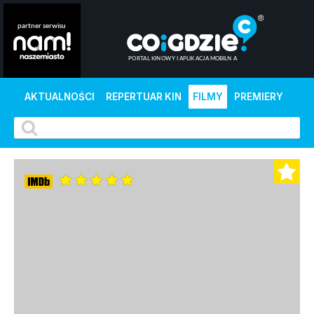
AKTUALNOŚCI
REPERTUAR KIN
FILMY
PREMIERY