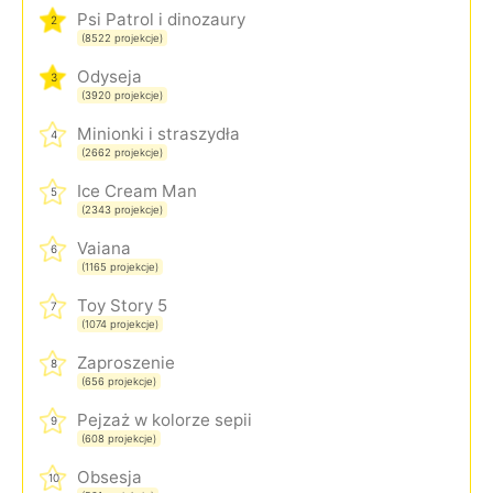
Psi Patrol i dinozaury
2
(8522 projekcje)
Odyseja
3
(3920 projekcje)
Minionki i straszydła
4
(2662 projekcje)
Ice Cream Man
5
(2343 projekcje)
Vaiana
6
(1165 projekcje)
Toy Story 5
7
(1074 projekcje)
Zaproszenie
8
(656 projekcje)
Pejzaż w kolorze sepii
9
(608 projekcje)
Obsesja
10