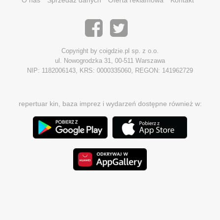
O nas
Sprzedaż danych
Oferta reklamowa
Kontakt
Copyright by coigdzie.pl sp. z o.o.
ul. Nowogrodzka 31, 00-511 Warszawa
NIP: 1182006143, KRS: 0000335060, REGON: 141962729
repertuar kin, baza imprez i wydarzeń dostępne również w: