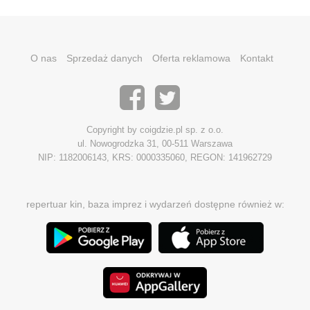
O nas
Sprzedaż danych
Oferta reklamowa
Kontakt
Copyright by coigdzie.pl sp. z o.o.
ul. Nowogrodzka 31, 00-511 Warszawa
NIP: 1182006143, KRS: 0000335060, REGON: 141962729
repertuar kin, baza imprez i wydarzeń dostępne również w: