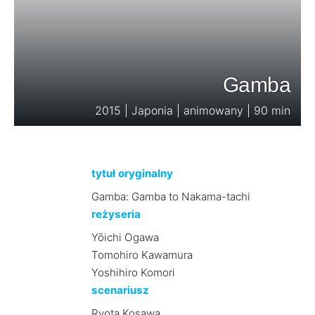
Gamba
2015 | Japonia | animowany | 90 min
tytuł oryginalny
Gamba: Gamba to Nakama-tachi
reżyseria
Yōichi Ogawa
Tomohiro Kawamura
Yoshihiro Komori
scenariusz
Ryota Kosawa