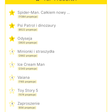
Spider-Man. Całkiem nowy dzień
1
(11384 projekcje)
Psi Patrol i dinozaury
2
(8522 projekcje)
Odyseja
3
(3920 projekcje)
Minionki i straszydła
4
(2662 projekcje)
Ice Cream Man
5
(2343 projekcje)
Vaiana
6
(1165 projekcje)
Toy Story 5
7
(1074 projekcje)
Zaproszenie
8
(656 projekcje)