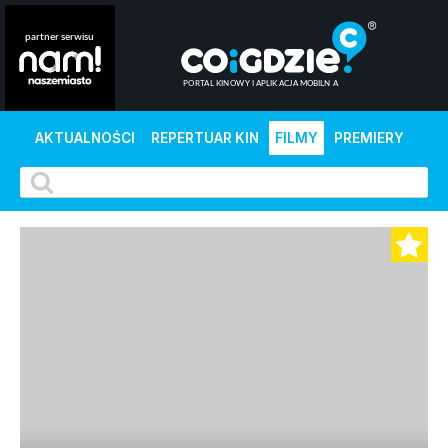
AKTUALNOŚCI
REPERTUAR KIN
FILMY
PREMIERY