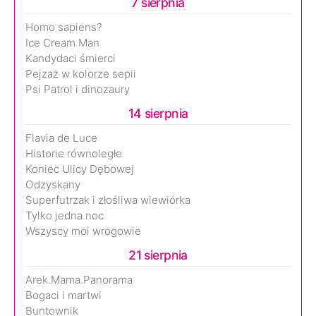
7 sierpnia
Homo sapiens?
Ice Cream Man
Kandydaci śmierci
Pejzaż w kolorze sepii
Psi Patrol i dinozaury
14 sierpnia
Flavia de Luce
Historie równoległe
Koniec Ulicy Dębowej
Odzyskany
Superfutrzak i złośliwa wiewiórka
Tylko jedna noc
Wszyscy moi wrogowie
21 sierpnia
Arek.Mama.Panorama
Bogaci i martwi
Buntownik