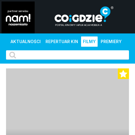
AKTUALNOŚCI
REPERTUAR KIN
FILMY
PREMIERY