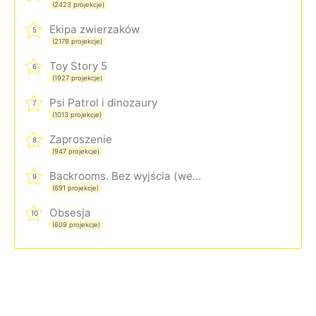
(2423 projekcje)
Ekipa zwierzaków
5
(2179 projekcje)
Toy Story 5
6
(1927 projekcje)
Psi Patrol i dinozaury
7
(1013 projekcje)
Zaproszenie
8
(947 projekcje)
Backrooms. Bez wyjścia (wersja rozszerzona)
9
(691 projekcje)
Obsesja
10
(609 projekcje)