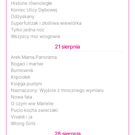
Historie równoległe
Koniec Ulicy Dębowej
Odzyskany
Superfutrzak i złośliwa wiewiórka
Tylko jedna noc
Wszyscy moi wrogowie
21 sierpnia
Arek.Mama.Panorama
Bogaci i martwi
Buntownik
Kręciołek
Księga pustyni
Naznaczony: Wyjście z mrocznego wymiaru
Nowa fala
O czym wie Marielle
Pucio kocha zwierzaki
Vivaldi i ja
Wrong Girls
28 sierpnia