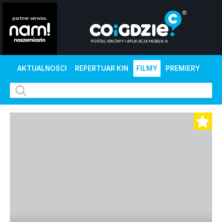
AKTUALNOŚCI
REPERTUAR KIN
FILMY
PREMIERY