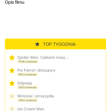
Opis filmu
TOP TYGODNIA
Spider-Man. Całkiem nowy dzień
1
(11384 projekcje)
Psi Patrol i dinozaury
2
(8522 projekcje)
Odyseja
3
(3920 projekcje)
Minionki i straszydła
4
(2662 projekcje)
Ice Cream Man
5