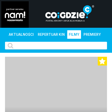
AKTUALNOŚCI
REPERTUAR KIN
FILMY
PREMIERY