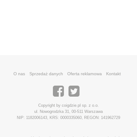
O nas
Sprzedaż danych
Oferta reklamowa
Kontakt
Copyright by coigdzie.pl sp. z o.o.
ul. Nowogrodzka 31, 00-511 Warszawa
NIP: 1182006143, KRS: 0000335060, REGON: 141962729