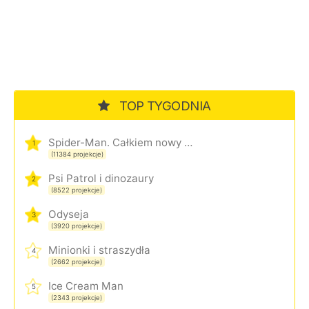
TOP TYGODNIA
Spider-Man. Całkiem nowy dzień
1
(11384 projekcje)
Psi Patrol i dinozaury
2
(8522 projekcje)
Odyseja
3
(3920 projekcje)
Minionki i straszydła
4
(2662 projekcje)
Ice Cream Man
5
(2343 projekcje)