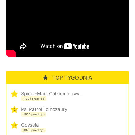
TOP TYGODNIA
Spider-Man. Całkiem nowy dzień
1
(11384 projekcje)
Psi Patrol i dinozaury
2
(8522 projekcje)
Odyseja
3
(3920 projekcje)