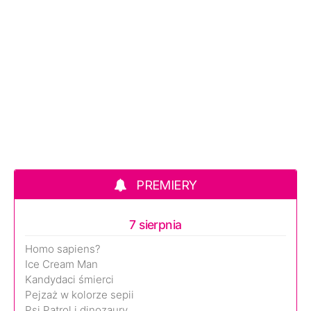
PREMIERY
7 sierpnia
Homo sapiens?
Ice Cream Man
Kandydaci śmierci
Pejzaż w kolorze sepii
Psi Patrol i dinozaury