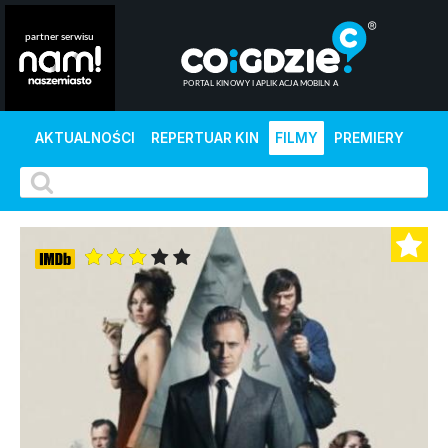
AKTUALNOŚCI
REPERTUAR KIN
FILMY
PREMIERY