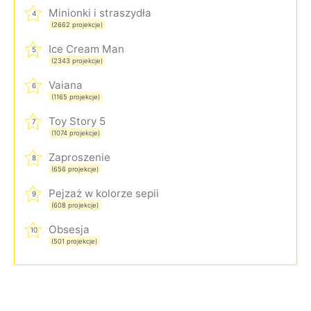
Minionki i straszydła
4
(2662 projekcje)
Ice Cream Man
5
(2343 projekcje)
Vaiana
6
(1165 projekcje)
Toy Story 5
7
(1074 projekcje)
Zaproszenie
8
(656 projekcje)
Pejzaż w kolorze sepii
9
(608 projekcje)
Obsesja
10
(501 projekcje)