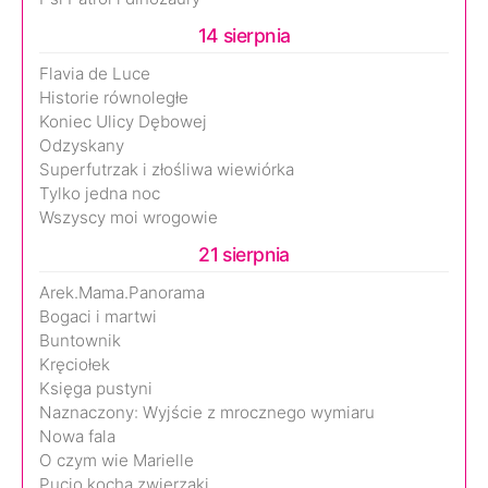
14 sierpnia
Flavia de Luce
Historie równoległe
Koniec Ulicy Dębowej
Odzyskany
Superfutrzak i złośliwa wiewiórka
Tylko jedna noc
Wszyscy moi wrogowie
21 sierpnia
Arek.Mama.Panorama
Bogaci i martwi
Buntownik
Kręciołek
Księga pustyni
Naznaczony: Wyjście z mrocznego wymiaru
Nowa fala
O czym wie Marielle
Pucio kocha zwierzaki