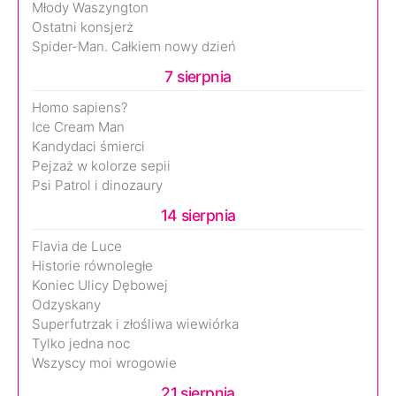
Młody Waszyngton
Ostatni konsjerż
Spider-Man. Całkiem nowy dzień
7 sierpnia
Homo sapiens?
Ice Cream Man
Kandydaci śmierci
Pejzaż w kolorze sepii
Psi Patrol i dinozaury
14 sierpnia
Flavia de Luce
Historie równoległe
Koniec Ulicy Dębowej
Odzyskany
Superfutrzak i złośliwa wiewiórka
Tylko jedna noc
Wszyscy moi wrogowie
21 sierpnia