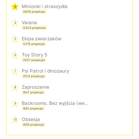
Minionki i straszydła
3
(4016 projekcje)
Vaiana
4
(2423 projekcje)
Ekipa zwierzaków
5
(2179 projekcje)
Toy Story 5
6
(1927 projekcje)
Psi Patrol i dinozaury
7
(1013 projekcje)
Zaproszenie
8
(947 projekcje)
Backrooms. Bez wyjścia (wersja rozszerzona)
9
(691 projekcje)
Obsesja
10
(609 projekcje)