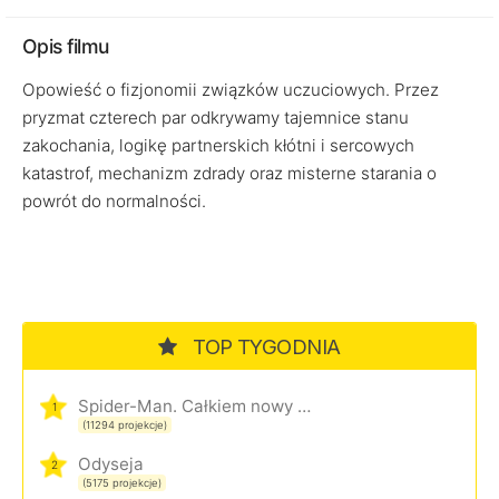
Opis filmu
Opowieść o fizjonomii związków uczuciowych. Przez
pryzmat czterech par odkrywamy tajemnice stanu
zakochania, logikę partnerskich kłótni i sercowych
katastrof, mechanizm zdrady oraz misterne starania o
powrót do normalności.
TOP TYGODNIA
Spider-Man. Całkiem nowy dzień
1
(11294 projekcje)
Odyseja
2
(5175 projekcje)