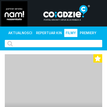
AKTUALNOŚCI
REPERTUAR KIN
FILMY
PREMIERY