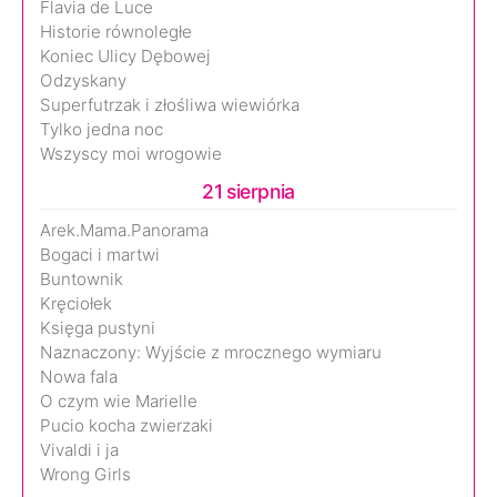
Flavia de Luce
Historie równoległe
Koniec Ulicy Dębowej
Odzyskany
Superfutrzak i złośliwa wiewiórka
Tylko jedna noc
Wszyscy moi wrogowie
21 sierpnia
Arek.Mama.Panorama
Bogaci i martwi
Buntownik
Kręciołek
Księga pustyni
Naznaczony: Wyjście z mrocznego wymiaru
Nowa fala
O czym wie Marielle
Pucio kocha zwierzaki
Vivaldi i ja
Wrong Girls