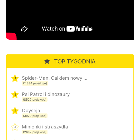
TOP TYGODNIA
Spider-Man. Całkiem nowy dzień
1
(11384 projekcje)
Psi Patrol i dinozaury
2
(8522 projekcje)
Odyseja
3
(3920 projekcje)
Minionki i straszydła
4
(2662 projekcje)