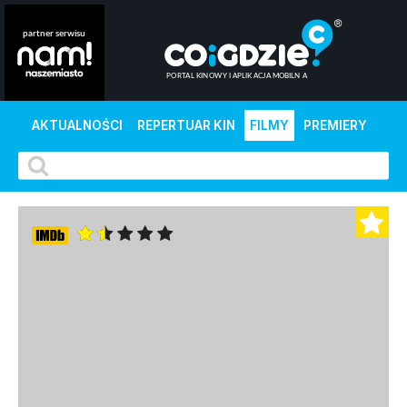
AKTUALNOŚCI
REPERTUAR KIN
FILMY
PREMIERY