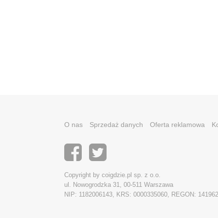
O nas
Sprzedaż danych
Oferta reklamowa
K
Copyright by coigdzie.pl sp. z o.o.
ul. Nowogrodzka 31, 00-511 Warszawa
NIP: 1182006143, KRS: 0000335060, REGON: 14196