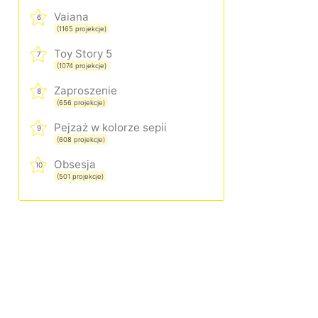
Vaiana
6
(1165 projekcje)
Toy Story 5
7
(1074 projekcje)
Zaproszenie
8
(656 projekcje)
Pejzaż w kolorze sepii
9
(608 projekcje)
Obsesja
10
(501 projekcje)