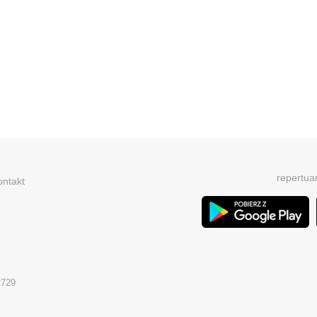
repertua
ontakt
2729