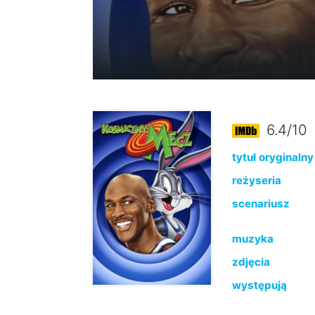
6.4/10
tytuł oryginalny
reżyseria
scenariusz
muzyka
zdjęcia
występują