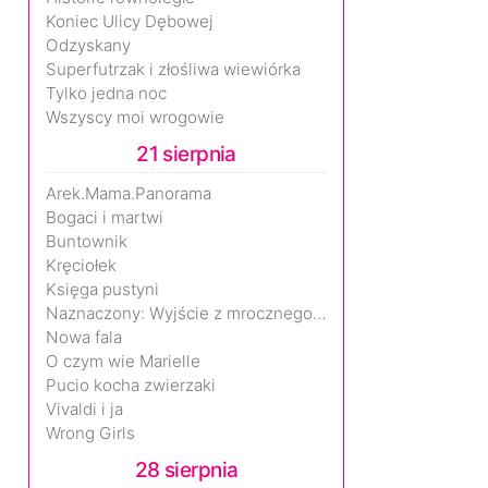
Koniec Ulicy Dębowej
Odzyskany
Superfutrzak i złośliwa wiewiórka
Tylko jedna noc
Wszyscy moi wrogowie
21 sierpnia
Arek.Mama.Panorama
Bogaci i martwi
Buntownik
Kręciołek
Księga pustyni
Naznaczony: Wyjście z mrocznego wymiaru
Nowa fala
O czym wie Marielle
Pucio kocha zwierzaki
Vivaldi i ja
Wrong Girls
28 sierpnia