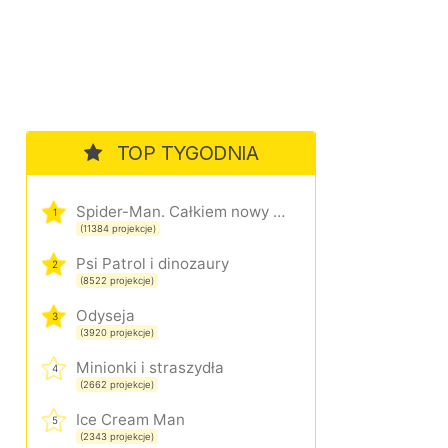
TOP TYGODNIA
Spider-Man. Całkiem nowy dzień
1
(11384 projekcje)
Psi Patrol i dinozaury
2
(8522 projekcje)
Odyseja
3
(3920 projekcje)
Minionki i straszydła
4
(2662 projekcje)
Ice Cream Man
5
(2343 projekcje)