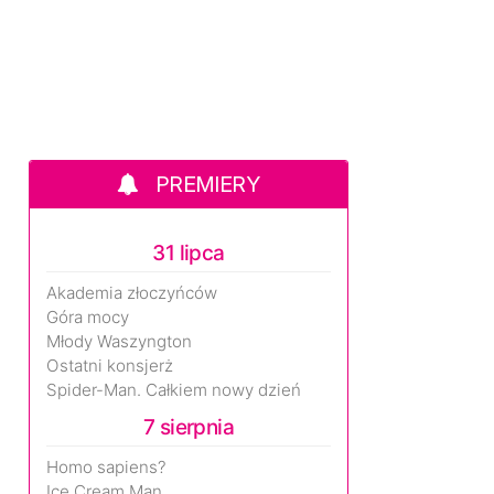
PREMIERY
31 lipca
Akademia złoczyńców
Góra mocy
Młody Waszyngton
Ostatni konsjerż
Spider-Man. Całkiem nowy dzień
7 sierpnia
Homo sapiens?
Ice Cream Man