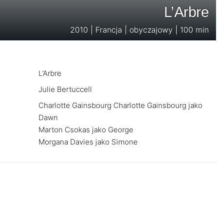
L’Arbre
2010 | Francja | obyczajowy | 100 min
L’Arbre
Julie Bertuccell
Charlotte Gainsbourg Charlotte Gainsbourg jako
Dawn
Marton Csokas jako George
Morgana Davies jako Simone