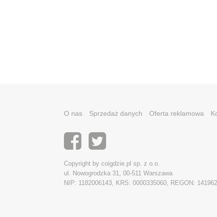
O nas
Sprzedaż danych
Oferta reklamowa
K
Copyright by coigdzie.pl sp. z o.o.
ul. Nowogrodzka 31, 00-511 Warszawa
NIP: 1182006143, KRS: 0000335060, REGON: 14196