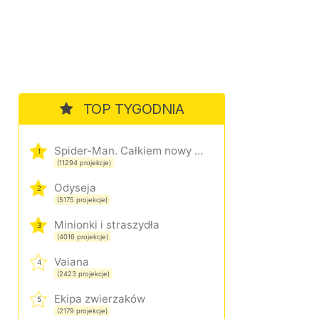
TOP TYGODNIA
Spider-Man. Całkiem nowy dzień
1
(11294 projekcje)
Odyseja
2
(5175 projekcje)
Minionki i straszydła
3
(4016 projekcje)
Vaiana
4
(2423 projekcje)
Ekipa zwierzaków
5
(2179 projekcje)