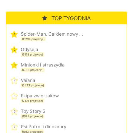
TOP TYGODNIA
Spider-Man. Całkiem nowy dzień
1
(11294 projekcje)
Odyseja
2
(5175 projekcje)
Minionki i straszydła
3
(4016 projekcje)
Vaiana
4
(2423 projekcje)
Ekipa zwierzaków
5
(2179 projekcje)
Toy Story 5
6
(1927 projekcje)
Psi Patrol i dinozaury
7
(1013 projekcje)