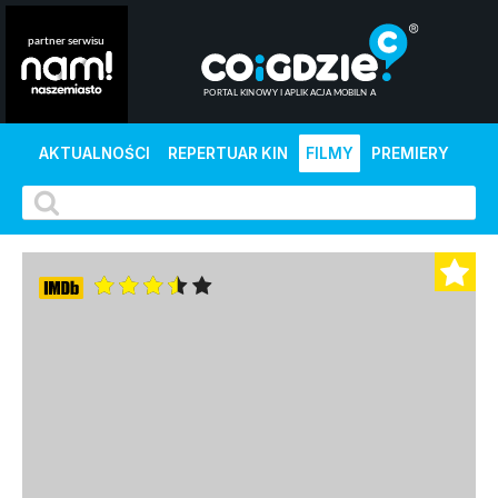
AKTUALNOŚCI
REPERTUAR KIN
FILMY
PREMIERY