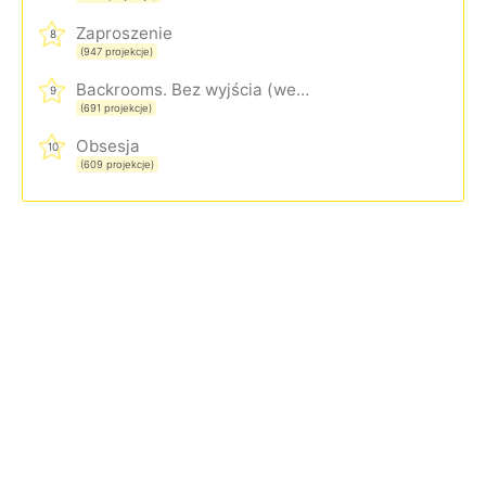
Zaproszenie
8
(947 projekcje)
Backrooms. Bez wyjścia (wersja rozszerzona)
9
(691 projekcje)
Obsesja
10
(609 projekcje)