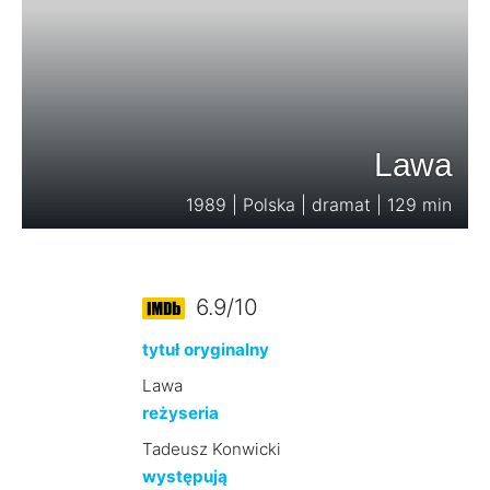
Lawa
1989 | Polska | dramat | 129 min
6.9/10
tytuł oryginalny
Lawa
reżyseria
Tadeusz Konwicki
występują