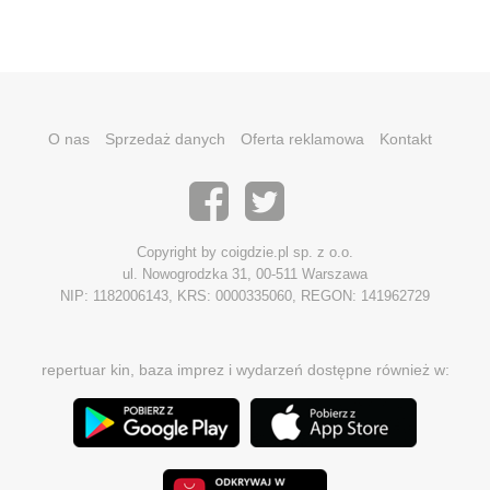
O nas
Sprzedaż danych
Oferta reklamowa
Kontakt
Copyright by coigdzie.pl sp. z o.o.
ul. Nowogrodzka 31, 00-511 Warszawa
NIP: 1182006143, KRS: 0000335060, REGON: 141962729
repertuar kin, baza imprez i wydarzeń dostępne również w: