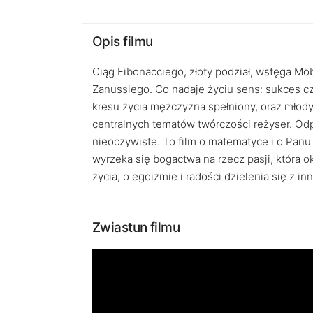
Opis filmu
Ciąg Fibonacciego, złoty podział, wstęga Möb
Zanussiego. Co nadaje życiu sens: sukces c
kresu życia mężczyzna spełniony, oraz młod
centralnych tematów twórczości reżyser. Odp
nieoczywiste. To film o matematyce i o Panu
wyrzeka się bogactwa na rzecz pasji, która ok
życia, o egoizmie i radości dzielenia się z in
Zwiastun filmu