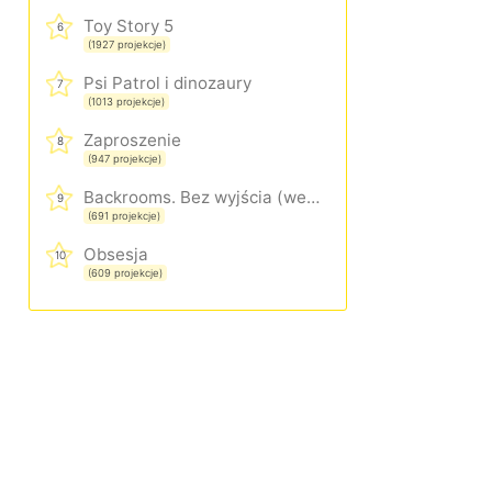
Toy Story 5
6
(1927 projekcje)
Psi Patrol i dinozaury
7
(1013 projekcje)
Zaproszenie
8
(947 projekcje)
Backrooms. Bez wyjścia (wersja rozszerzona)
9
(691 projekcje)
Obsesja
10
(609 projekcje)