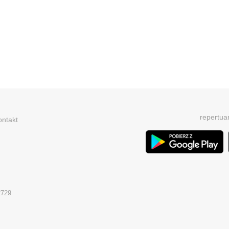
repertua
ontakt
2729