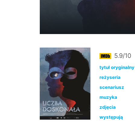
5.9/10
tytuł oryginalny
reżyseria
scenariusz
muzyka
zdjęcia
występują