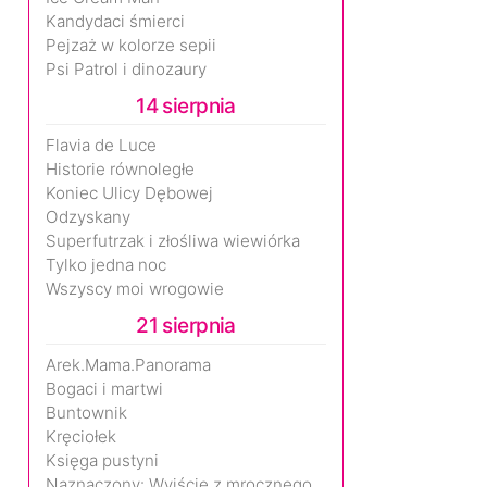
Kandydaci śmierci
Pejzaż w kolorze sepii
Psi Patrol i dinozaury
14 sierpnia
Flavia de Luce
Historie równoległe
Koniec Ulicy Dębowej
Odzyskany
Superfutrzak i złośliwa wiewiórka
Tylko jedna noc
Wszyscy moi wrogowie
21 sierpnia
Arek.Mama.Panorama
Bogaci i martwi
Buntownik
Kręciołek
Księga pustyni
Naznaczony: Wyjście z mrocznego wymiaru