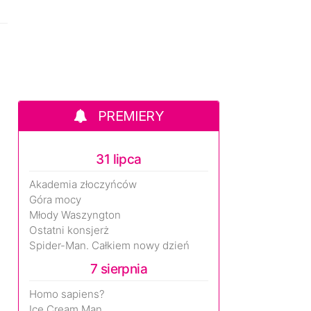
PREMIERY
31 lipca
Akademia złoczyńców
Góra mocy
Młody Waszyngton
Ostatni konsjerż
Spider-Man. Całkiem nowy dzień
7 sierpnia
Homo sapiens?
Ice Cream Man