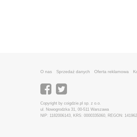
O nas
Sprzedaż danych
Oferta reklamowa
K
Copyright by coigdzie.pl sp. z o.o.
ul. Nowogrodzka 31, 00-511 Warszawa
NIP: 1182006143, KRS: 0000335060, REGON: 14196