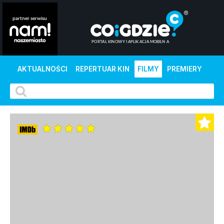
AKTUALNOŚCI
REPERTUAR KIN
FILMY
PREMIERY