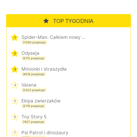
TOP TYGODNIA
Spider-Man. Całkiem nowy dzień
1
(11294 projekcje)
Odyseja
2
(5175 projekcje)
Minionki i straszydła
3
(4016 projekcje)
Vaiana
4
(2423 projekcje)
Ekipa zwierzaków
5
(2179 projekcje)
Toy Story 5
6
(1927 projekcje)
Psi Patrol i dinozaury
7