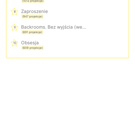
(1013 projekcje)
Zaproszenie
8
(947 projekcje)
Backrooms. Bez wyjścia (wersja rozszerzona)
9
(691 projekcje)
Obsesja
10
(609 projekcje)