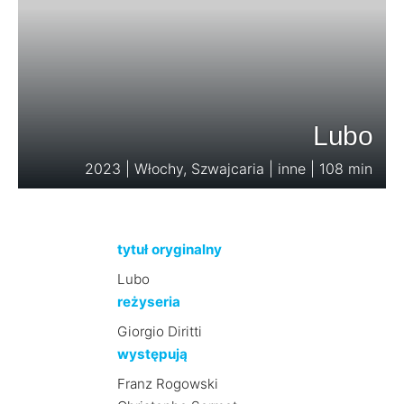
Lubo
2023 | Włochy, Szwajcaria | inne | 108 min
tytuł oryginalny
Lubo
reżyseria
Giorgio Diritti
występują
Franz Rogowski