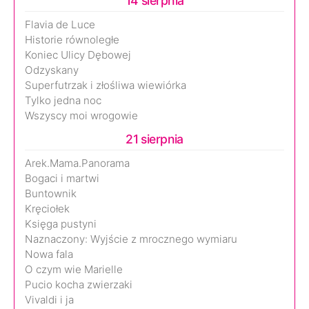
14 sierpnia
Flavia de Luce
Historie równoległe
Koniec Ulicy Dębowej
Odzyskany
Superfutrzak i złośliwa wiewiórka
Tylko jedna noc
Wszyscy moi wrogowie
21 sierpnia
Arek.Mama.Panorama
Bogaci i martwi
Buntownik
Kręciołek
Księga pustyni
Naznaczony: Wyjście z mrocznego wymiaru
Nowa fala
O czym wie Marielle
Pucio kocha zwierzaki
Vivaldi i ja