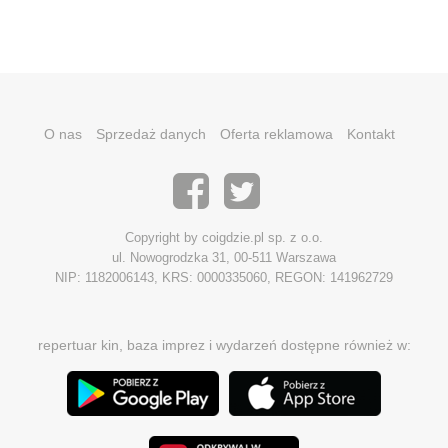
O nas
Sprzedaż danych
Oferta reklamowa
Kontakt
Copyright by coigdzie.pl sp. z o.o.
ul. Nowogrodzka 31, 00-511 Warszawa
NIP: 1182006143, KRS: 0000335060, REGON: 141962729
repertuar kin, baza imprez i wydarzeń dostępne również w: