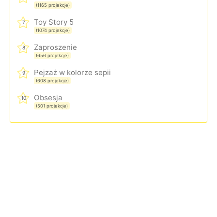
(1165 projekcje)
Toy Story 5
7
(1074 projekcje)
Zaproszenie
8
(656 projekcje)
Pejzaż w kolorze sepii
9
(608 projekcje)
Obsesja
10
(501 projekcje)