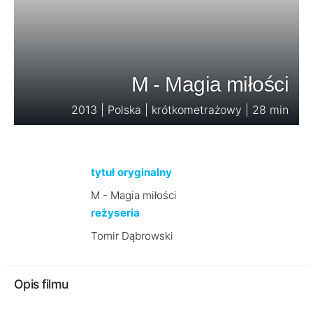
M - Magia miłości
2013 | Polska | krótkometrażowy | 28 min
tytuł oryginalny
M - Magia miłości
reżyseria
Tomir Dąbrowski
Opis filmu