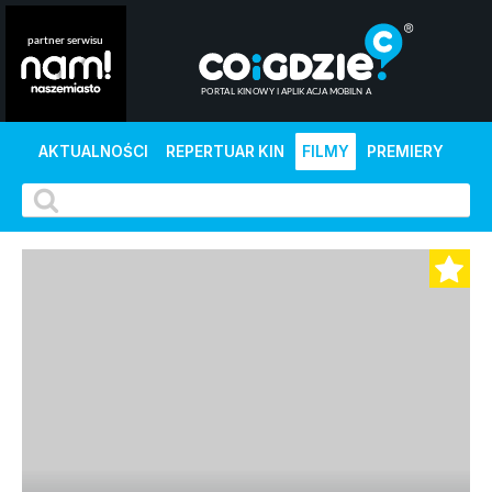
AKTUALNOŚCI
REPERTUAR KIN
FILMY
PREMIERY