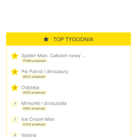
TOP TYGODNIA
Spider-Man. Całkiem nowy dzień
1
(11384 projekcje)
Psi Patrol i dinozaury
2
(8522 projekcje)
Odyseja
3
(3920 projekcje)
Minionki i straszydła
4
(2662 projekcje)
Ice Cream Man
5
(2343 projekcje)
Vaiana
6