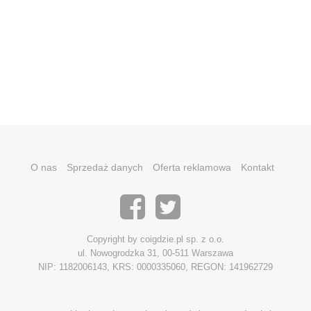
O nas
Sprzedaż danych
Oferta reklamowa
Kontakt
Copyright by coigdzie.pl sp. z o.o.
ul. Nowogrodzka 31, 00-511 Warszawa
NIP: 1182006143, KRS: 0000335060, REGON: 141962729