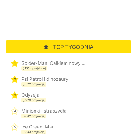
TOP TYGODNIA
Spider-Man. Całkiem nowy dzień
1
(11384 projekcje)
Psi Patrol i dinozaury
2
(8522 projekcje)
Odyseja
3
(3920 projekcje)
Minionki i straszydła
4
(2662 projekcje)
Ice Cream Man
5
(2343 projekcje)