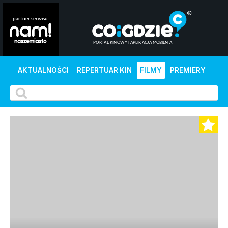
AKTUALNOŚCI
REPERTUAR KIN
FILMY
PREMIERY