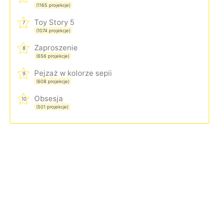
(1165 projekcje)
Toy Story 5
7
(1074 projekcje)
Zaproszenie
8
(656 projekcje)
Pejzaż w kolorze sepii
9
(608 projekcje)
Obsesja
10
(501 projekcje)