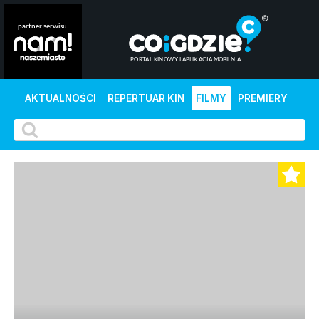
AKTUALNOŚCI
REPERTUAR KIN
FILMY
PREMIERY