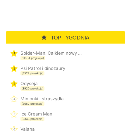
TOP TYGODNIA
Spider-Man. Całkiem nowy dzień
1
(11384 projekcje)
Psi Patrol i dinozaury
2
(8522 projekcje)
Odyseja
3
(3920 projekcje)
Minionki i straszydła
4
(2662 projekcje)
Ice Cream Man
5
(2343 projekcje)
Vaiana
6