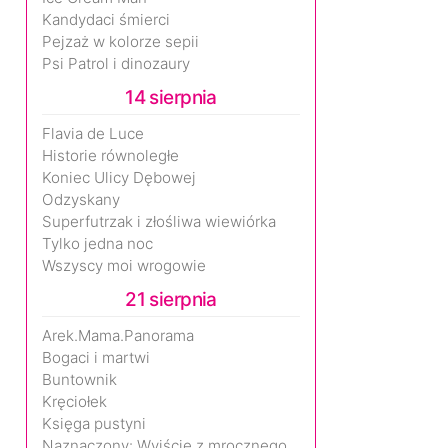
Kandydaci śmierci
Pejzaż w kolorze sepii
Psi Patrol i dinozaury
14 sierpnia
Flavia de Luce
Historie równoległe
Koniec Ulicy Dębowej
Odzyskany
Superfutrzak i złośliwa wiewiórka
Tylko jedna noc
Wszyscy moi wrogowie
21 sierpnia
Arek.Mama.Panorama
Bogaci i martwi
Buntownik
Kręciołek
Księga pustyni
Naznaczony: Wyjście z mrocznego wymiaru