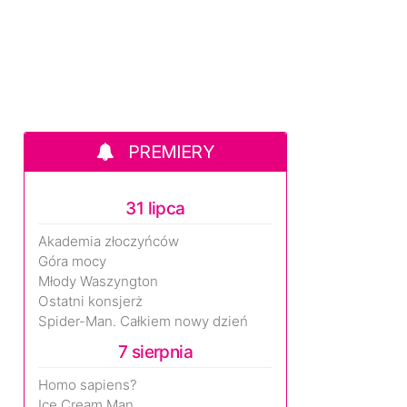
PREMIERY
31 lipca
Akademia złoczyńców
Góra mocy
Młody Waszyngton
Ostatni konsjerż
Spider-Man. Całkiem nowy dzień
7 sierpnia
Homo sapiens?
Ice Cream Man