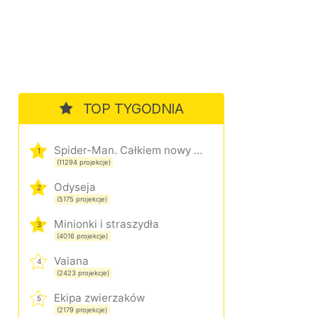
TOP TYGODNIA
Spider-Man. Całkiem nowy dzień
1
(11294 projekcje)
Odyseja
2
(5175 projekcje)
Minionki i straszydła
3
(4016 projekcje)
Vaiana
4
(2423 projekcje)
Ekipa zwierzaków
5
(2179 projekcje)