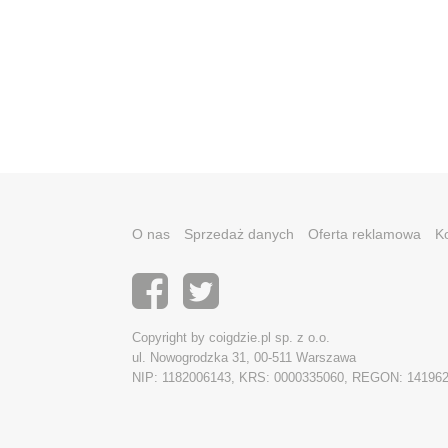
O nas
Sprzedaż danych
Oferta reklamowa
K
Copyright by coigdzie.pl sp. z o.o.
ul. Nowogrodzka 31, 00-511 Warszawa
NIP: 1182006143, KRS: 0000335060, REGON: 14196