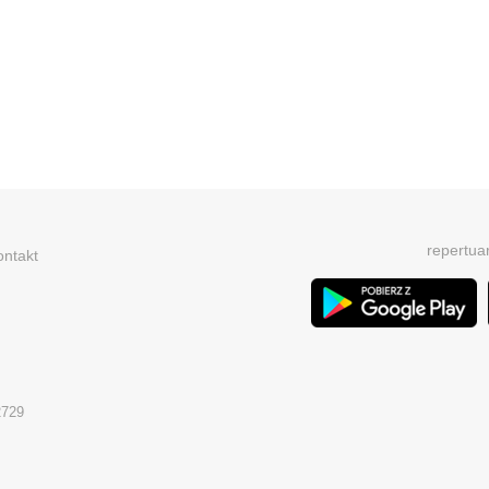
repertua
ontakt
2729