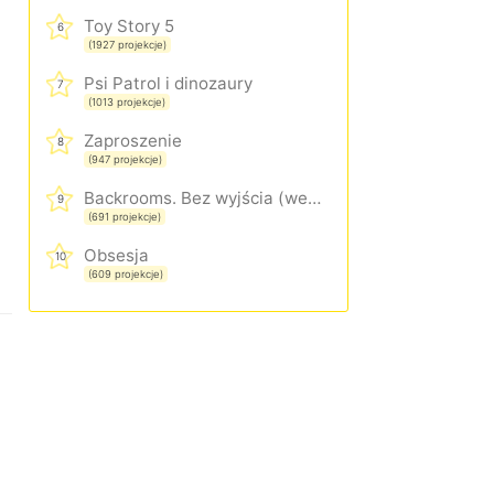
Toy Story 5
6
(1927 projekcje)
Psi Patrol i dinozaury
7
(1013 projekcje)
Zaproszenie
8
(947 projekcje)
Backrooms. Bez wyjścia (wersja rozszerzona)
9
(691 projekcje)
Obsesja
10
(609 projekcje)