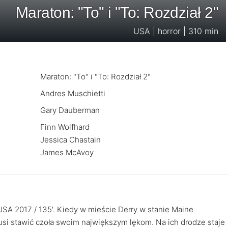
Maraton: "To" i "To: Rozdział 2"
USA | horror | 310 min
Maraton: "To" i "To: Rozdział 2"
Andres Muschietti
Gary Dauberman
Finn Wolfhard
Jessica Chastain
James McAvoy
USA 2017 / 135'. Kiedy w mieście Derry w stanie Maine
usi stawić czoła swoim największym lękom. Na ich drodze staje