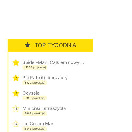
TOP TYGODNIA
Spider-Man. Całkiem nowy dzień
1
(11384 projekcje)
Psi Patrol i dinozaury
2
(8522 projekcje)
Odyseja
3
(3920 projekcje)
Minionki i straszydła
4
(2662 projekcje)
Ice Cream Man
5
(2343 projekcje)