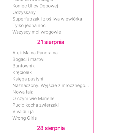
Koniec Ulicy Dębowej
Odzyskany
Superfutrzak i złośliwa wiewiórka
Tylko jedna noc
Wszyscy moi wrogowie
21 sierpnia
Arek.Mama.Panorama
Bogaci i martwi
Buntownik
Kręciołek
Księga pustyni
Naznaczony: Wyjście z mrocznego wymiaru
Nowa fala
O czym wie Marielle
Pucio kocha zwierzaki
Vivaldi i ja
Wrong Girls
28 sierpnia