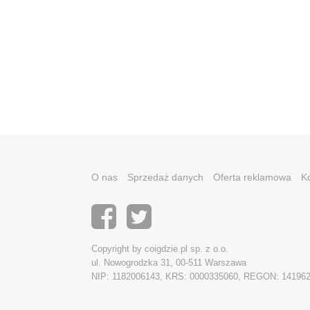
O nas
Sprzedaż danych
Oferta reklamowa
K
Copyright by coigdzie.pl sp. z o.o.
ul. Nowogrodzka 31, 00-511 Warszawa
NIP: 1182006143, KRS: 0000335060, REGON: 14196