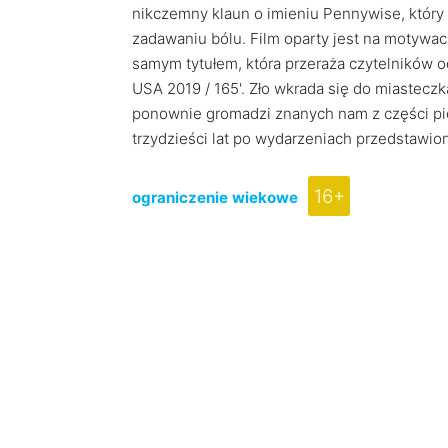
nikczemny klaun o imieniu Pennywise, który z
zadawaniu bólu. Film oparty jest na motywa
samym tytułem, która przeraża czytelników od 
USA 2019 / 165'. Zło wkrada się do miasteczk
ponownie gromadzi znanych nam z części pier
trzydzieści lat po wydarzeniach przedstawio
16+
ograniczenie wiekowe