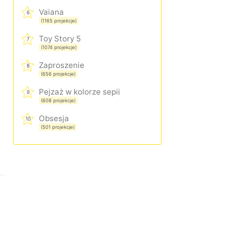
Vaiana
6
(1165 projekcje)
Toy Story 5
7
(1074 projekcje)
Zaproszenie
8
(656 projekcje)
Pejzaż w kolorze sepii
9
(608 projekcje)
Obsesja
10
(501 projekcje)