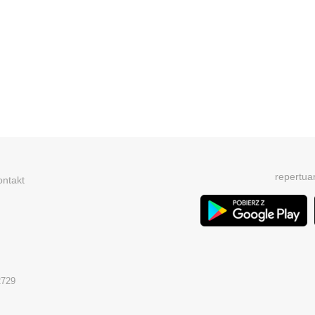
repertua
ontakt
2729