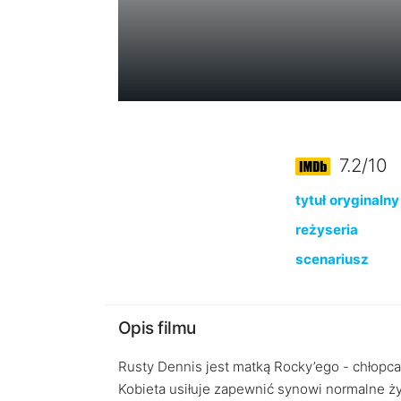
7.2/10
tytuł oryginalny
reżyseria
scenariusz
Opis filmu
Rusty Dennis jest matką Rocky’ego - chłopc
Kobieta usiłuje zapewnić synowi normalne ży