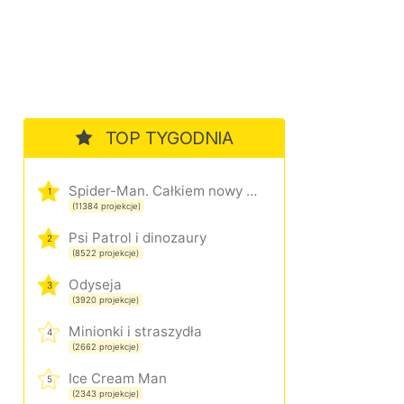
TOP TYGODNIA
Spider-Man. Całkiem nowy dzień
1
(11384 projekcje)
Psi Patrol i dinozaury
2
(8522 projekcje)
Odyseja
3
(3920 projekcje)
Minionki i straszydła
4
(2662 projekcje)
Ice Cream Man
5
(2343 projekcje)