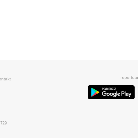
repertua
ontakt
2729