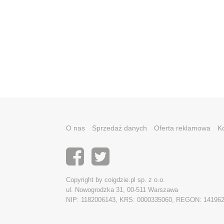
O nas
Sprzedaż danych
Oferta reklamowa
K
Copyright by coigdzie.pl sp. z o.o.
ul. Nowogrodzka 31, 00-511 Warszawa
NIP: 1182006143, KRS: 0000335060, REGON: 14196