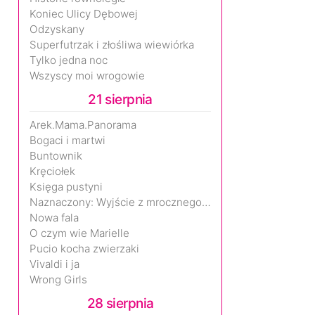
Koniec Ulicy Dębowej
Odzyskany
Superfutrzak i złośliwa wiewiórka
Tylko jedna noc
Wszyscy moi wrogowie
21 sierpnia
Arek.Mama.Panorama
Bogaci i martwi
Buntownik
Kręciołek
Księga pustyni
Naznaczony: Wyjście z mrocznego wymiaru
Nowa fala
O czym wie Marielle
Pucio kocha zwierzaki
Vivaldi i ja
Wrong Girls
28 sierpnia