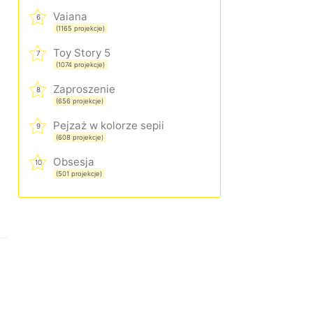
Vaiana
6
(1165 projekcje)
Toy Story 5
7
(1074 projekcje)
Zaproszenie
8
(656 projekcje)
Pejzaż w kolorze sepii
9
(608 projekcje)
Obsesja
10
(501 projekcje)