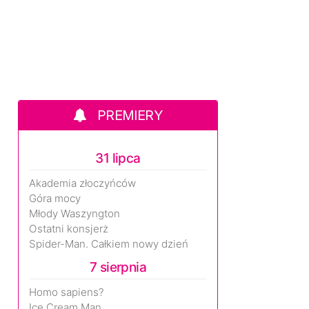
PREMIERY
31 lipca
Akademia złoczyńców
Góra mocy
Młody Waszyngton
Ostatni konsjerż
Spider-Man. Całkiem nowy dzień
7 sierpnia
Homo sapiens?
Ice Cream Man