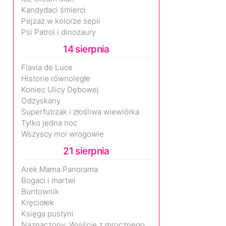
Kandydaci śmierci
Pejzaż w kolorze sepii
Psi Patrol i dinozaury
14 sierpnia
Flavia de Luce
Historie równoległe
Koniec Ulicy Dębowej
Odzyskany
Superfutrzak i złośliwa wiewiórka
Tylko jedna noc
Wszyscy moi wrogowie
21 sierpnia
Arek.Mama.Panorama
Bogaci i martwi
Buntownik
Kręciołek
Księga pustyni
Naznaczony: Wyjście z mrocznego wymiaru