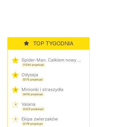
TOP TYGODNIA
Spider-Man. Całkiem nowy dzień
1
(11294 projekcje)
Odyseja
2
(5175 projekcje)
Minionki i straszydła
3
(4016 projekcje)
Vaiana
4
(2423 projekcje)
Ekipa zwierzaków
5
(2179 projekcje)