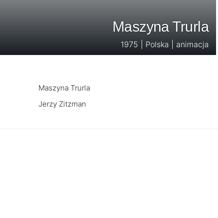
Maszyna Trurla
1975 | Polska | animacja
Maszyna Trurla
Jerzy Zitzman