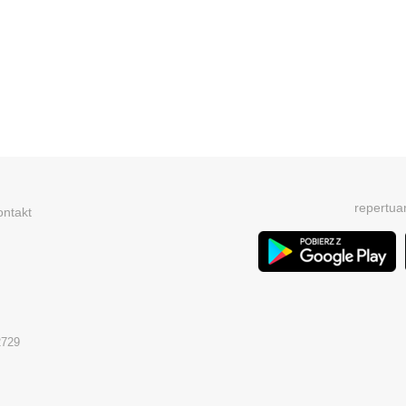
repertua
ontakt
2729