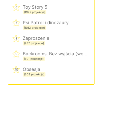
Toy Story 5
6
(1927 projekcje)
Psi Patrol i dinozaury
7
(1013 projekcje)
Zaproszenie
8
(947 projekcje)
Backrooms. Bez wyjścia (wersja rozszerzona)
9
(691 projekcje)
Obsesja
10
(609 projekcje)