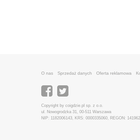
O nas
Sprzedaż danych
Oferta reklamowa
K
Copyright by coigdzie.pl sp. z o.o.
ul. Nowogrodzka 31, 00-511 Warszawa
NIP: 1182006143, KRS: 0000335060, REGON: 14196