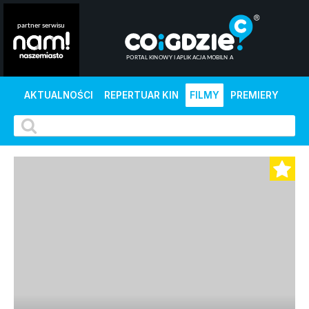
AKTUALNOŚCI
REPERTUAR KIN
FILMY
PREMIERY