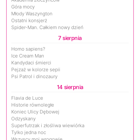
Góra mocy
Młody Waszyngton
Ostatni konsjerż
Spider-Man. Całkiem nowy dzień
7 sierpnia
Homo sapiens?
Ice Cream Man
Kandydaci śmierci
Pejzaż w kolorze sepii
Psi Patrol i dinozaury
14 sierpnia
Flavia de Luce
Historie równoległe
Koniec Ulicy Dębowej
Odzyskany
Superfutrzak i złośliwa wiewiórka
Tylko jedna noc
Wszyscy moi wrogowie