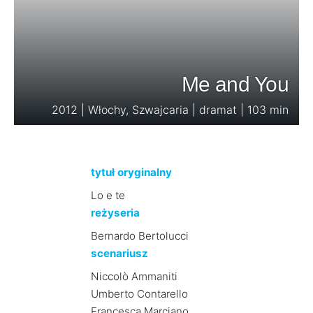
Me and You
2012 | Włochy, Szwajcaria | dramat | 103 min
tytuł oryginalny
Lo e te
reżyseria
Bernardo Bertolucci
scenariusz
Niccolò Ammaniti
Umberto Contarello
Francesca Marciano