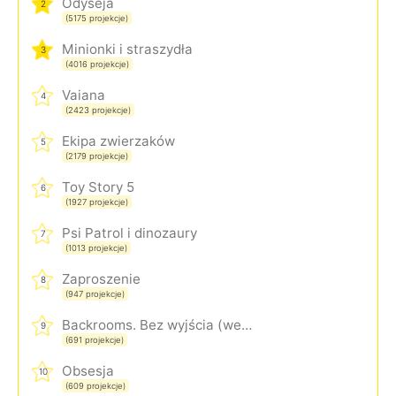
Odyseja
2
(5175 projekcje)
Minionki i straszydła
3
(4016 projekcje)
Vaiana
4
(2423 projekcje)
Ekipa zwierzaków
5
(2179 projekcje)
Toy Story 5
6
(1927 projekcje)
Psi Patrol i dinozaury
7
(1013 projekcje)
Zaproszenie
8
(947 projekcje)
Backrooms. Bez wyjścia (wersja rozszerzona)
9
(691 projekcje)
Obsesja
10
(609 projekcje)