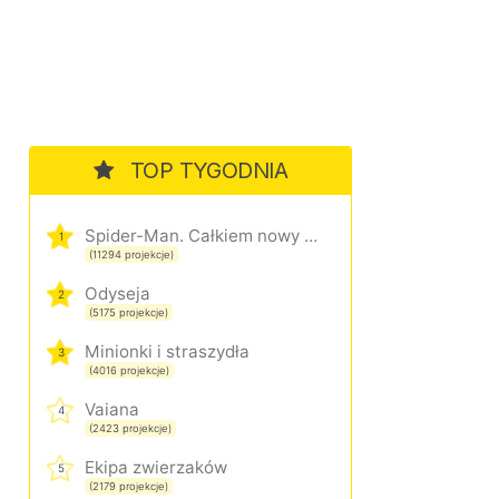
TOP TYGODNIA
Spider-Man. Całkiem nowy dzień
1
(11294 projekcje)
Odyseja
2
(5175 projekcje)
Minionki i straszydła
3
(4016 projekcje)
Vaiana
4
(2423 projekcje)
Ekipa zwierzaków
5
(2179 projekcje)