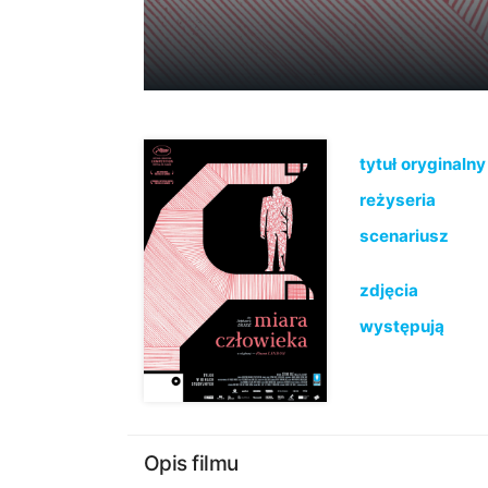
tytuł oryginalny
reżyseria
scenariusz
zdjęcia
występują
Opis filmu