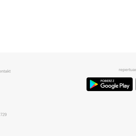
repertua
ontakt
2729