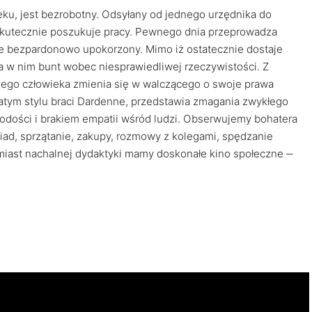
eku, jest bezrobotny. Odsyłany od jednego urzędnika do
skutecznie poszukuje pracy. Pewnego dnia przeprowadza
e bezpardonowo upokorzony. Mimo iż ostatecznie dostaje
a w nim bunt wobec niesprawiedliwej rzeczywistości. Z
ego człowieka zmienia się w walczącego o swoje prawa
atym stylu braci Dardenne, przedstawia zmagania zwykłego
odości i brakiem empatii wśród ludzi. Obserwujemy bohatera
ad, sprzątanie, zakupy, rozmowy z kolegami, spędzanie
miast nachalnej dydaktyki mamy doskonałe kino społeczne ‒