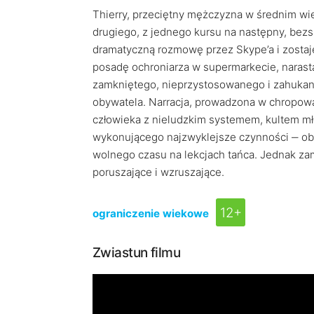
Thierry, przeciętny mężczyzna w średnim wi
drugiego, z jednego kursu na następny, bez
dramatyczną rozmowę przez Skype’a i zostaj
posadę ochroniarza w supermarkecie, narast
zamkniętego, nieprzystosowanego i zahukan
obywatela. Narracja, prowadzona w chropow
człowieka z nieludzkim systemem, kultem mł
wykonującego najzwyklejsze czynności ‒ obi
wolnego czasu na lekcjach tańca. Jednak za
poruszające i wzruszające.
12+
ograniczenie wiekowe
Zwiastun filmu