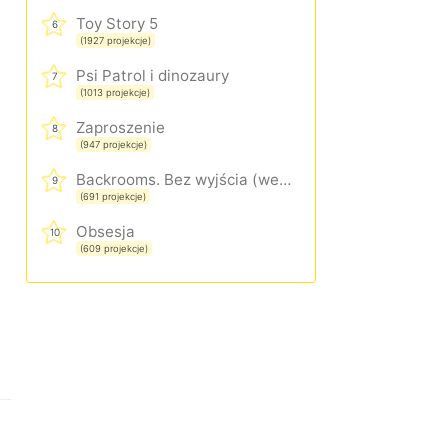
Toy Story 5
6
(1927 projekcje)
Psi Patrol i dinozaury
7
(1013 projekcje)
Zaproszenie
8
(947 projekcje)
Backrooms. Bez wyjścia (wersja rozszerzona)
9
(691 projekcje)
Obsesja
10
(609 projekcje)