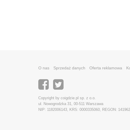
O nas
Sprzedaż danych
Oferta reklamowa
K
Copyright by coigdzie.pl sp. z o.o.
ul. Nowogrodzka 31, 00-511 Warszawa
NIP: 1182006143, KRS: 0000335060, REGON: 14196