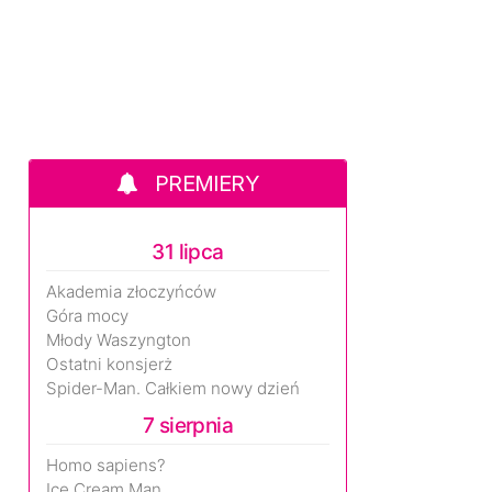
PREMIERY
31 lipca
Akademia złoczyńców
Góra mocy
Młody Waszyngton
Ostatni konsjerż
Spider-Man. Całkiem nowy dzień
7 sierpnia
Homo sapiens?
Ice Cream Man