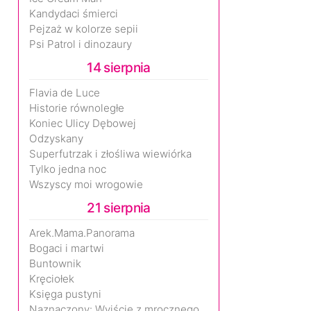
Kandydaci śmierci
Pejzaż w kolorze sepii
Psi Patrol i dinozaury
14 sierpnia
Flavia de Luce
Historie równoległe
Koniec Ulicy Dębowej
Odzyskany
Superfutrzak i złośliwa wiewiórka
Tylko jedna noc
Wszyscy moi wrogowie
21 sierpnia
Arek.Mama.Panorama
Bogaci i martwi
Buntownik
Kręciołek
Księga pustyni
Naznaczony: Wyjście z mrocznego wymiaru