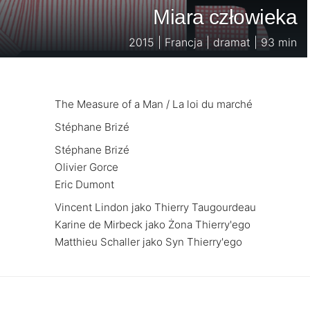
Miara człowieka
2015 | Francja | dramat | 93 min
The Measure of a Man / La loi du marché
Stéphane Brizé
Stéphane Brizé
Olivier Gorce
Eric Dumont
Vincent Lindon jako Thierry Taugourdeau
Karine de Mirbeck jako Żona Thierry'ego
Matthieu Schaller jako Syn Thierry'ego