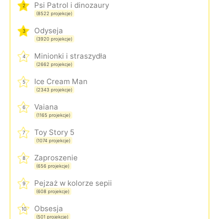
Psi Patrol i dinozaury
2
(8522 projekcje)
Odyseja
3
(3920 projekcje)
Minionki i straszydła
4
(2662 projekcje)
Ice Cream Man
5
(2343 projekcje)
Vaiana
6
(1165 projekcje)
Toy Story 5
7
(1074 projekcje)
Zaproszenie
8
(656 projekcje)
Pejzaż w kolorze sepii
9
(608 projekcje)
Obsesja
10
(501 projekcje)