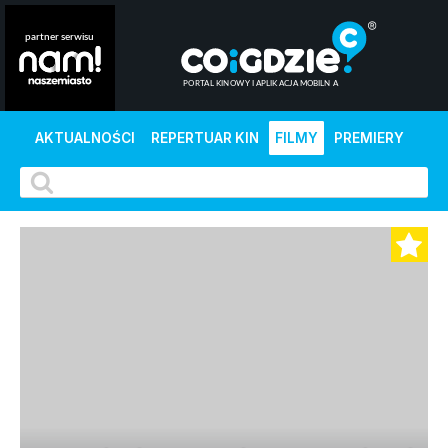
AKTUALNOŚCI
REPERTUAR KIN
FILMY
PREMIERY