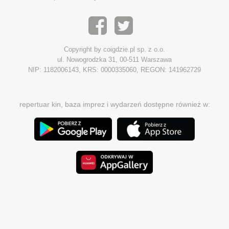
Copyright by coigdzie.pl sp. z o.o.
ul. Nowogrodzka 31, 00-511 Warszawa
NIP: 1182006143, KRS: 0000335060, REGON: 141962729
repertuar kin, baza imprez i wydarzeń dostępne również w: