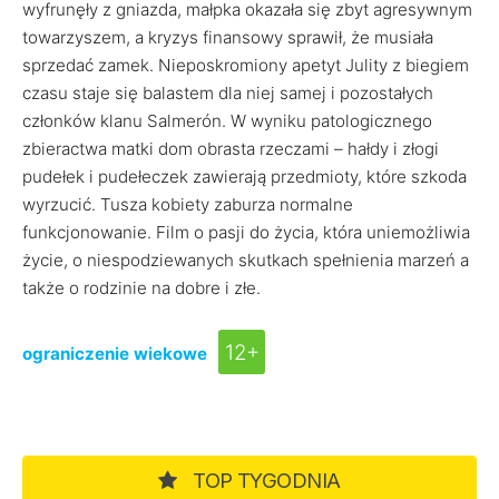
wyfrunęły z gniazda, małpka okazała się zbyt agresywnym
towarzyszem, a kryzys finansowy sprawił, że musiała
sprzedać zamek. Nieposkromiony apetyt Julity z biegiem
czasu staje się balastem dla niej samej i pozostałych
członków klanu Salmerón. W wyniku patologicznego
zbieractwa matki dom obrasta rzeczami – hałdy i złogi
pudełek i pudełeczek zawierają przedmioty, które szkoda
wyrzucić. Tusza kobiety zaburza normalne
funkcjonowanie. Film o pasji do życia, która uniemożliwia
życie, o niespodziewanych skutkach spełnienia marzeń a
także o rodzinie na dobre i złe.
12+
ograniczenie wiekowe
TOP TYGODNIA