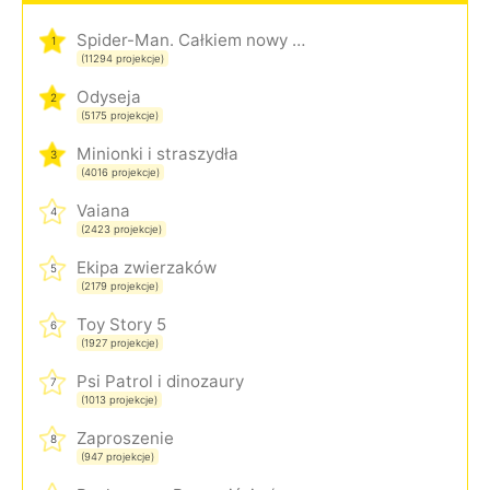
Spider-Man. Całkiem nowy dzień
1
(11294 projekcje)
Odyseja
2
(5175 projekcje)
Minionki i straszydła
3
(4016 projekcje)
Vaiana
4
(2423 projekcje)
Ekipa zwierzaków
5
(2179 projekcje)
Toy Story 5
6
(1927 projekcje)
Psi Patrol i dinozaury
7
(1013 projekcje)
Zaproszenie
8
(947 projekcje)