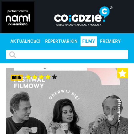
AKTUALNOŚCI
REPERTUAR KIN
FILMY
PREMIERY