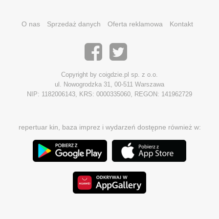
O nas
Sprzedaż danych
Oferta reklamowa
Kontakt
Copyright by coigdzie.pl sp. z o.o.
ul. Nowogrodzka 31, 00-511 Warszawa
NIP: 1182006143, KRS: 0000335060, REGON: 141962729
repertuar kin, baza imprez i wydarzeń dostępne również w: