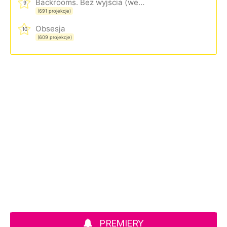
Backrooms. Bez wyjścia (wersja rozszerzona)
9
(691 projekcje)
Obsesja
10
(609 projekcje)
PREMIERY