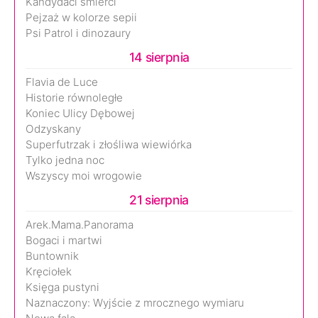
Kandydaci śmierci
Pejzaż w kolorze sepii
Psi Patrol i dinozaury
14 sierpnia
Flavia de Luce
Historie równoległe
Koniec Ulicy Dębowej
Odzyskany
Superfutrzak i złośliwa wiewiórka
Tylko jedna noc
Wszyscy moi wrogowie
21 sierpnia
Arek.Mama.Panorama
Bogaci i martwi
Buntownik
Kręciołek
Księga pustyni
Naznaczony: Wyjście z mrocznego wymiaru