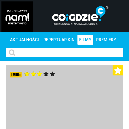
AKTUALNOŚCI
REPERTUAR KIN
FILMY
PREMIERY