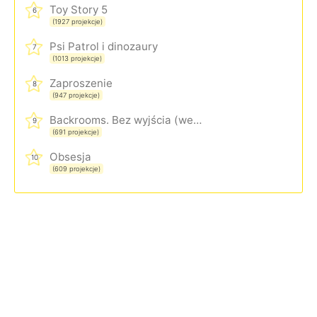
Toy Story 5
6
(1927 projekcje)
Psi Patrol i dinozaury
7
(1013 projekcje)
Zaproszenie
8
(947 projekcje)
Backrooms. Bez wyjścia (wersja rozszerzona)
9
(691 projekcje)
Obsesja
10
(609 projekcje)