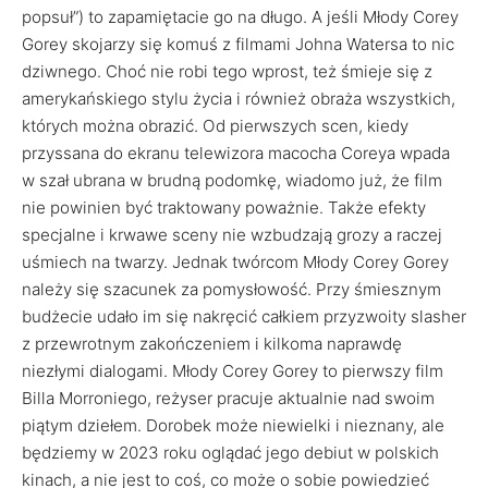
popsuł”) to zapamiętacie go na długo. A jeśli Młody Corey
Gorey skojarzy się komuś z filmami Johna Watersa to nic
dziwnego. Choć nie robi tego wprost, też śmieje się z
amerykańskiego stylu życia i również obraża wszystkich,
których można obrazić. Od pierwszych scen, kiedy
przyssana do ekranu telewizora macocha Coreya wpada
w szał ubrana w brudną podomkę, wiadomo już, że film
nie powinien być traktowany poważnie. Także efekty
specjalne i krwawe sceny nie wzbudzają grozy a raczej
uśmiech na twarzy. Jednak twórcom Młody Corey Gorey
należy się szacunek za pomysłowość. Przy śmiesznym
budżecie udało im się nakręcić całkiem przyzwoity slasher
z przewrotnym zakończeniem i kilkoma naprawdę
niezłymi dialogami. Młody Corey Gorey to pierwszy film
Billa Morroniego, reżyser pracuje aktualnie nad swoim
piątym dziełem. Dorobek może niewielki i nieznany, ale
będziemy w 2023 roku oglądać jego debiut w polskich
kinach, a nie jest to coś, co może o sobie powiedzieć