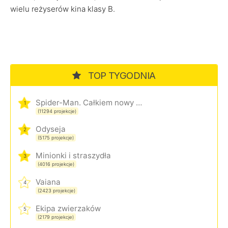
wielu reżyserów kina klasy B.
TOP TYGODNIA
Spider-Man. Całkiem nowy dzień
1
(11294 projekcje)
Odyseja
2
(5175 projekcje)
Minionki i straszydła
3
(4016 projekcje)
Vaiana
4
(2423 projekcje)
Ekipa zwierzaków
5
(2179 projekcje)