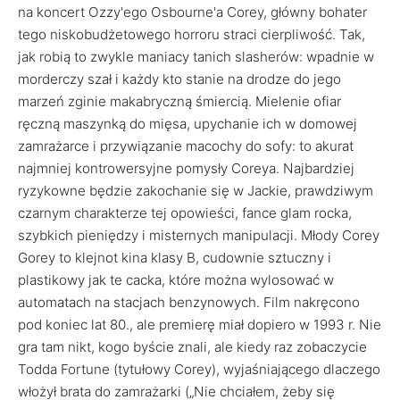
na koncert Ozzy'ego Osbourne'a Corey, główny bohater
tego niskobudżetowego horroru straci cierpliwość. Tak,
jak robią to zwykle maniacy tanich slasherów: wpadnie w
morderczy szał i każdy kto stanie na drodze do jego
marzeń zginie makabryczną śmiercią. Mielenie ofiar
ręczną maszynką do mięsa, upychanie ich w domowej
zamrażarce i przywiązanie macochy do sofy: to akurat
najmniej kontrowersyjne pomysły Coreya. Najbardziej
ryzykowne będzie zakochanie się w Jackie, prawdziwym
czarnym charakterze tej opowieści, fance glam rocka,
szybkich pieniędzy i misternych manipulacji. Młody Corey
Gorey to klejnot kina klasy B, cudownie sztuczny i
plastikowy jak te cacka, które można wylosować w
automatach na stacjach benzynowych. Film nakręcono
pod koniec lat 80., ale premierę miał dopiero w 1993 r. Nie
gra tam nikt, kogo byście znali, ale kiedy raz zobaczycie
Todda Fortune (tytułowy Corey), wyjaśniającego dlaczego
włożył brata do zamrażarki („Nie chciałem, żeby się