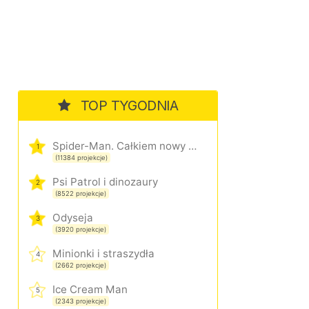
TOP TYGODNIA
Spider-Man. Całkiem nowy dzień
1
(11384 projekcje)
Psi Patrol i dinozaury
2
(8522 projekcje)
Odyseja
3
(3920 projekcje)
Minionki i straszydła
4
(2662 projekcje)
Ice Cream Man
5
(2343 projekcje)