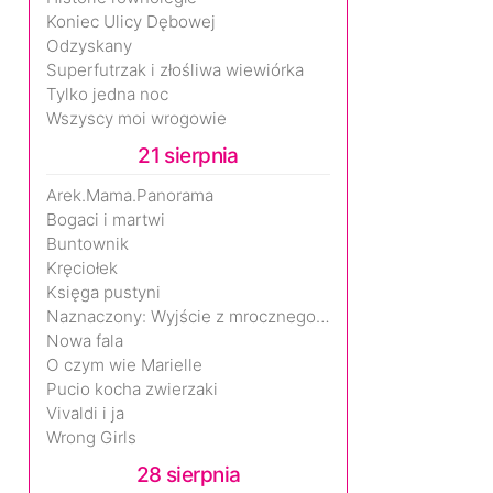
Koniec Ulicy Dębowej
Odzyskany
Superfutrzak i złośliwa wiewiórka
Tylko jedna noc
Wszyscy moi wrogowie
21 sierpnia
Arek.Mama.Panorama
Bogaci i martwi
Buntownik
Kręciołek
Księga pustyni
Naznaczony: Wyjście z mrocznego wymiaru
Nowa fala
O czym wie Marielle
Pucio kocha zwierzaki
Vivaldi i ja
Wrong Girls
28 sierpnia