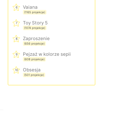
Vaiana
6
(1165 projekcje)
Toy Story 5
7
(1074 projekcje)
Zaproszenie
8
(656 projekcje)
Pejzaż w kolorze sepii
9
(608 projekcje)
Obsesja
10
(501 projekcje)