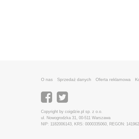
O nas
Sprzedaż danych
Oferta reklamowa
K
Copyright by coigdzie.pl sp. z o.o.
ul. Nowogrodzka 31, 00-511 Warszawa
NIP: 1182006143, KRS: 0000335060, REGON: 14196