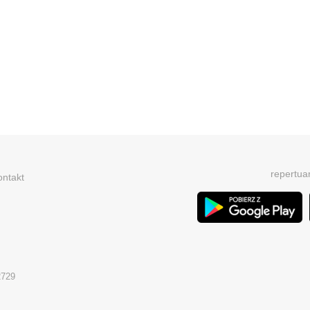
repertua
ontakt
2729