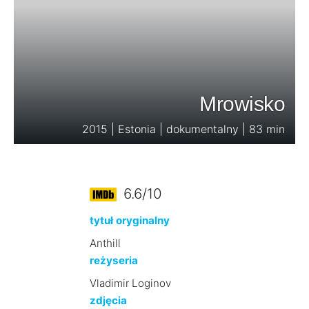
Mrowisko
2015 | Estonia | dokumentalny | 83 min
6.6/10
tytuł oryginalny
Anthill
reżyseria
Vladimir Loginov
zdjęcia