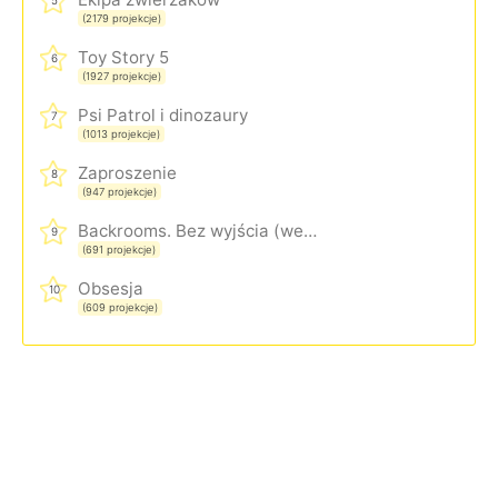
5
(2179 projekcje)
Toy Story 5
6
(1927 projekcje)
Psi Patrol i dinozaury
7
(1013 projekcje)
Zaproszenie
8
(947 projekcje)
Backrooms. Bez wyjścia (wersja rozszerzona)
9
(691 projekcje)
Obsesja
10
(609 projekcje)