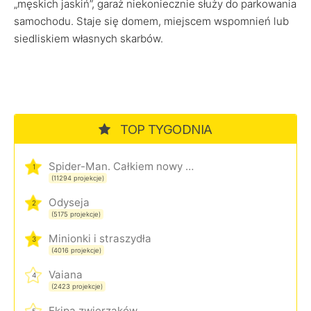
„męskich jaskiń”, garaż niekoniecznie służy do parkowania
samochodu. Staje się domem, miejscem wspomnień lub
siedliskiem własnych skarbów.
TOP TYGODNIA
Spider-Man. Całkiem nowy dzień
1
(11294 projekcje)
Odyseja
2
(5175 projekcje)
Minionki i straszydła
3
(4016 projekcje)
Vaiana
4
(2423 projekcje)
Ekipa zwierzaków