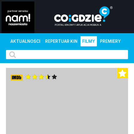
AKTUALNOŚCI
REPERTUAR KIN
FILMY
PREMIERY