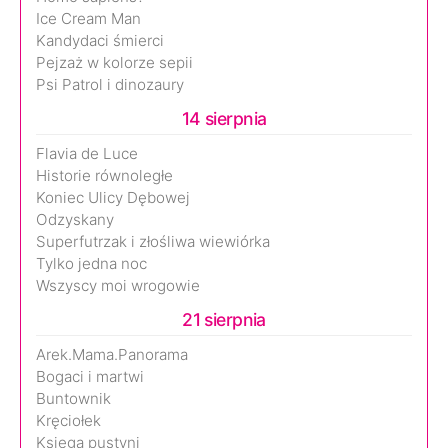
Ice Cream Man
Kandydaci śmierci
Pejzaż w kolorze sepii
Psi Patrol i dinozaury
14 sierpnia
Flavia de Luce
Historie równoległe
Koniec Ulicy Dębowej
Odzyskany
Superfutrzak i złośliwa wiewiórka
Tylko jedna noc
Wszyscy moi wrogowie
21 sierpnia
Arek.Mama.Panorama
Bogaci i martwi
Buntownik
Kręciołek
Księga pustyni