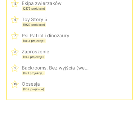
Ekipa zwierzaków
5
(2179 projekcje)
Toy Story 5
6
(1927 projekcje)
Psi Patrol i dinozaury
7
(1013 projekcje)
Zaproszenie
8
(947 projekcje)
Backrooms. Bez wyjścia (wersja rozszerzona)
9
(691 projekcje)
Obsesja
10
(609 projekcje)