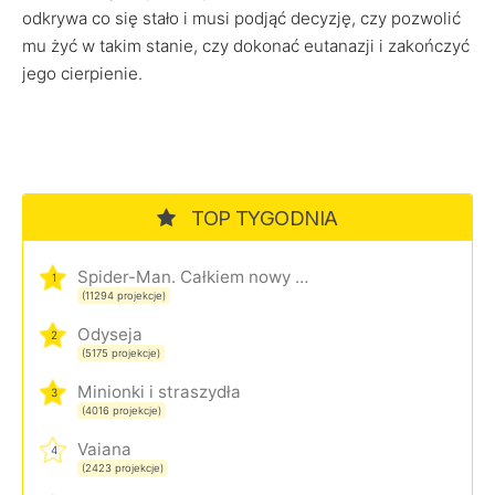
odkrywa co się stało i musi podjąć decyzję, czy pozwolić
mu żyć w takim stanie, czy dokonać eutanazji i zakończyć
jego cierpienie.
TOP TYGODNIA
Spider-Man. Całkiem nowy dzień
1
(11294 projekcje)
Odyseja
2
(5175 projekcje)
Minionki i straszydła
3
(4016 projekcje)
Vaiana
4
(2423 projekcje)