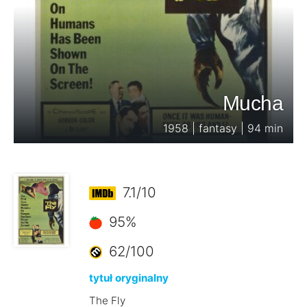
Mucha
1958 | fantasy | 94 min
7.1/10
95%
62/100
tytuł oryginalny
The Fly