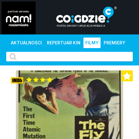
AKTUALNOŚCI
REPERTUAR KIN
FILMY
PREMIERY