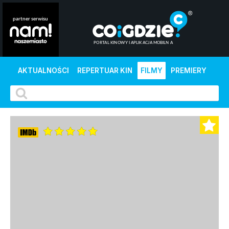
AKTUALNOŚCI
REPERTUAR KIN
FILMY
PREMIERY