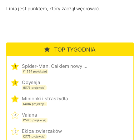
Linia jest punktem, który zaczął wędrować.
TOP TYGODNIA
Spider-Man. Całkiem nowy dzień
1
(11294 projekcje)
Odyseja
2
(5175 projekcje)
Minionki i straszydła
3
(4016 projekcje)
Vaiana
4
(2423 projekcje)
Ekipa zwierzaków
5
(2179 projekcje)