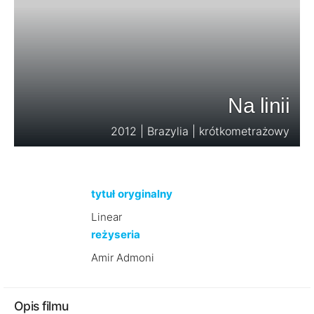
Na linii
2012 | Brazylia | krótkometrażowy
tytuł oryginalny
Linear
reżyseria
Amir Admoni
Opis filmu