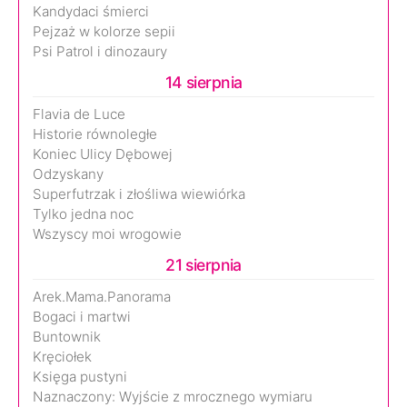
Kandydaci śmierci
Pejzaż w kolorze sepii
Psi Patrol i dinozaury
14 sierpnia
Flavia de Luce
Historie równoległe
Koniec Ulicy Dębowej
Odzyskany
Superfutrzak i złośliwa wiewiórka
Tylko jedna noc
Wszyscy moi wrogowie
21 sierpnia
Arek.Mama.Panorama
Bogaci i martwi
Buntownik
Kręciołek
Księga pustyni
Naznaczony: Wyjście z mrocznego wymiaru