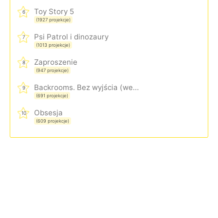
Toy Story 5
6
(1927 projekcje)
Psi Patrol i dinozaury
7
(1013 projekcje)
Zaproszenie
8
(947 projekcje)
Backrooms. Bez wyjścia (wersja rozszerzona)
9
(691 projekcje)
Obsesja
10
(609 projekcje)