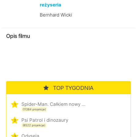
reżyseria
Bernhard Wicki
Opis filmu
TOP TYGODNIA
Spider-Man. Całkiem nowy dzień
1
(11384 projekcje)
Psi Patrol i dinozaury
2
(8522 projekcje)
Odyseja
3