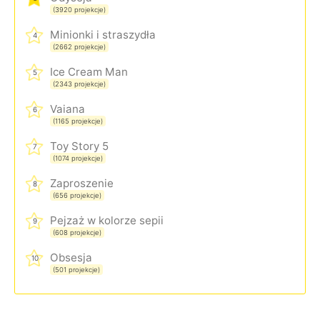
(3920 projekcje)
Minionki i straszydła
4
(2662 projekcje)
Ice Cream Man
5
(2343 projekcje)
Vaiana
6
(1165 projekcje)
Toy Story 5
7
(1074 projekcje)
Zaproszenie
8
(656 projekcje)
Pejzaż w kolorze sepii
9
(608 projekcje)
Obsesja
10
(501 projekcje)