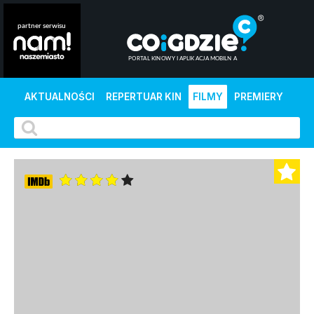
AKTUALNOŚCI
REPERTUAR KIN
FILMY
PREMIERY