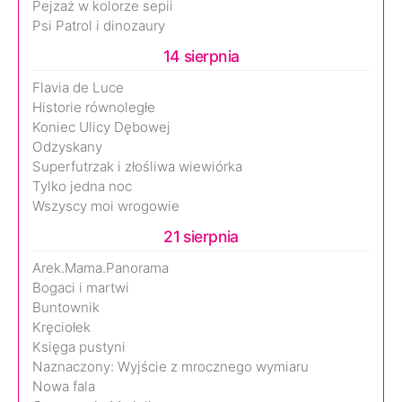
Pejzaż w kolorze sepii
Psi Patrol i dinozaury
14 sierpnia
Flavia de Luce
Historie równoległe
Koniec Ulicy Dębowej
Odzyskany
Superfutrzak i złośliwa wiewiórka
Tylko jedna noc
Wszyscy moi wrogowie
21 sierpnia
Arek.Mama.Panorama
Bogaci i martwi
Buntownik
Kręciołek
Księga pustyni
Naznaczony: Wyjście z mrocznego wymiaru
Nowa fala