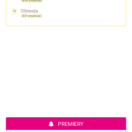
(608 projekcje)
Obsesja
10
(501 projekcje)
PREMIERY