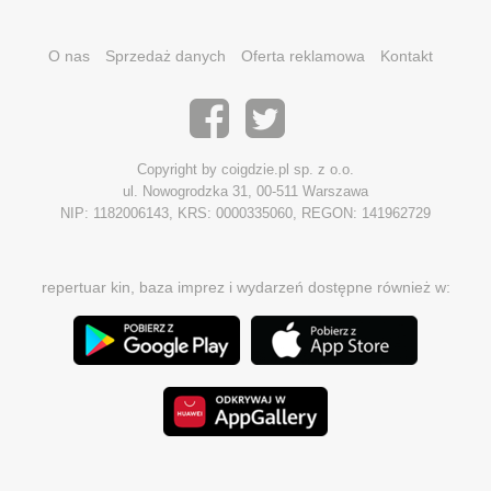
O nas
Sprzedaż danych
Oferta reklamowa
Kontakt
Copyright by coigdzie.pl sp. z o.o.
ul. Nowogrodzka 31, 00-511 Warszawa
NIP: 1182006143, KRS: 0000335060, REGON: 141962729
repertuar kin, baza imprez i wydarzeń dostępne również w: