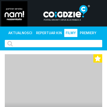
AKTUALNOŚCI
REPERTUAR KIN
FILMY
PREMIERY