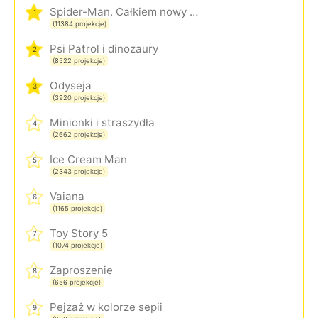
Spider-Man. Całkiem nowy dzień
1
(11384 projekcje)
Psi Patrol i dinozaury
2
(8522 projekcje)
Odyseja
3
(3920 projekcje)
Minionki i straszydła
4
(2662 projekcje)
Ice Cream Man
5
(2343 projekcje)
Vaiana
6
(1165 projekcje)
Toy Story 5
7
(1074 projekcje)
Zaproszenie
8
(656 projekcje)
Pejzaż w kolorze sepii
9