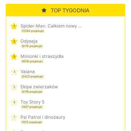
TOP TYGODNIA
Spider-Man. Całkiem nowy dzień
1
(11294 projekcje)
Odyseja
2
(5175 projekcje)
Minionki i straszydła
3
(4016 projekcje)
Vaiana
4
(2423 projekcje)
Ekipa zwierzaków
5
(2179 projekcje)
Toy Story 5
6
(1927 projekcje)
Psi Patrol i dinozaury
7
(1013 projekcje)