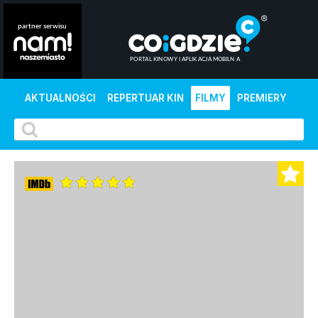
AKTUALNOŚCI
REPERTUAR KIN
FILMY
PREMIERY