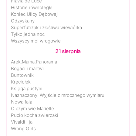
Flavia de Luce
Historie równoległe
Koniec Ulicy Dębowej
Odzyskany
Superfutrzak i złośliwa wiewiórka
Tylko jedna noc
Wszyscy moi wrogowie
21 sierpnia
Arek.Mama.Panorama
Bogaci i martwi
Buntownik
Kręciołek
Księga pustyni
Naznaczony: Wyjście z mrocznego wymiaru
Nowa fala
O czym wie Marielle
Pucio kocha zwierzaki
Vivaldi i ja
Wrong Girls