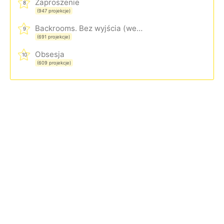
Zaproszenie
8
(947 projekcje)
Backrooms. Bez wyjścia (wersja rozszerzona)
9
(691 projekcje)
Obsesja
10
(609 projekcje)