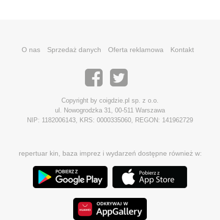
O nas
Sprzedaż danych
Oferta reklamowa
Kontakt
Copyright by coigdzie.pl sp. z o.o.
ul. Nowogrodzka 31, 00-511 Warszawa
NIP: 1182006143, KRS: 0000335060, REGON: 141962729
repertuar kin, baza imprez i wydarzeń dostępne również w: