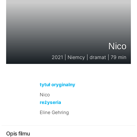
Nico
2021 | Niemcy | dramat | 79 min
tytuł oryginalny
Nico
reżyseria
Eline Gehring
Opis filmu