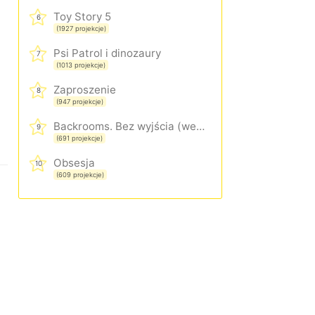
Toy Story 5
6
(1927 projekcje)
Psi Patrol i dinozaury
7
(1013 projekcje)
Zaproszenie
8
(947 projekcje)
Backrooms. Bez wyjścia (wersja rozszerzona)
9
(691 projekcje)
Obsesja
10
(609 projekcje)