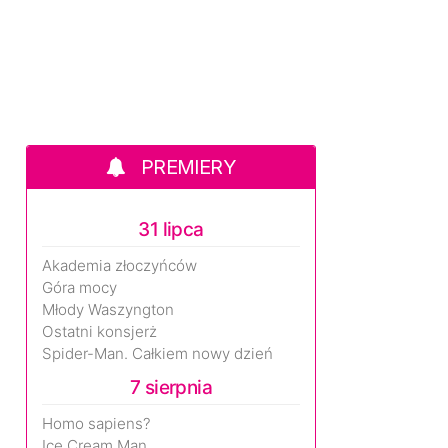
PREMIERY
31 lipca
Akademia złoczyńców
Góra mocy
Młody Waszyngton
Ostatni konsjerż
Spider-Man. Całkiem nowy dzień
7 sierpnia
Homo sapiens?
Ice Cream Man