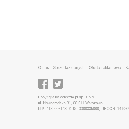
O nas
Sprzedaż danych
Oferta reklamowa
K
Copyright by coigdzie.pl sp. z o.o.
ul. Nowogrodzka 31, 00-511 Warszawa
NIP: 1182006143, KRS: 0000335060, REGON: 14196