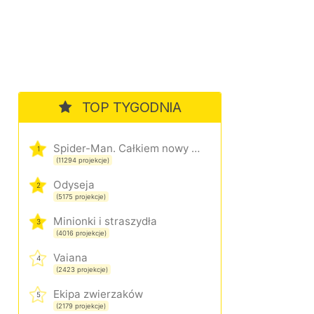
TOP TYGODNIA
Spider-Man. Całkiem nowy dzień
1
(11294 projekcje)
Odyseja
2
(5175 projekcje)
Minionki i straszydła
3
(4016 projekcje)
Vaiana
4
(2423 projekcje)
Ekipa zwierzaków
5
(2179 projekcje)