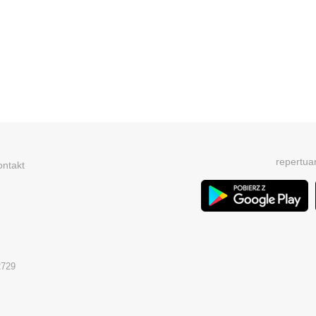
repertua
ontakt
2729