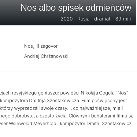
Nos albo spisek odmieńców
2020 | Rosja | dramat | 89 min
Nos, ili zagovor
Andriej Chrżanowski
cjach rosyjskiego geniuszu: powieści Nikołaja Gogola "Nos" i
 kompozytora Dmitrija Szostakowicza. Film poświęcony jest
órzy wyprzedzali swoje czasy. I, co najważniejsze, mieli
nego dobrobytu, a często życia. Głównymi bohaterami filmu są
eżyser Wsiewołod Meyerhold i kompozytor Dmitrij Szostakowicz.