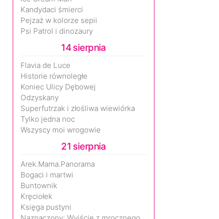
Kandydaci śmierci
Pejzaż w kolorze sepii
Psi Patrol i dinozaury
14 sierpnia
Flavia de Luce
Historie równoległe
Koniec Ulicy Dębowej
Odzyskany
Superfutrzak i złośliwa wiewiórka
Tylko jedna noc
Wszyscy moi wrogowie
21 sierpnia
Arek.Mama.Panorama
Bogaci i martwi
Buntownik
Kręciołek
Księga pustyni
Naznaczony: Wyjście z mrocznego wymiaru