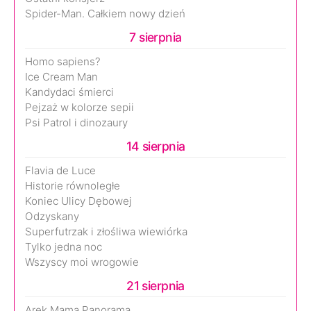
Spider-Man. Całkiem nowy dzień
7 sierpnia
Homo sapiens?
Ice Cream Man
Kandydaci śmierci
Pejzaż w kolorze sepii
Psi Patrol i dinozaury
14 sierpnia
Flavia de Luce
Historie równoległe
Koniec Ulicy Dębowej
Odzyskany
Superfutrzak i złośliwa wiewiórka
Tylko jedna noc
Wszyscy moi wrogowie
21 sierpnia
Arek.Mama.Panorama