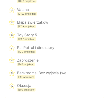
(4016 projekcje)
Vaiana
4
(2423 projekcje)
Ekipa zwierzaków
5
(2179 projekcje)
Toy Story 5
6
(1927 projekcje)
Psi Patrol i dinozaury
7
(1013 projekcje)
Zaproszenie
8
(947 projekcje)
Backrooms. Bez wyjścia (wersja rozszerzona)
9
(691 projekcje)
Obsesja
10
(609 projekcje)