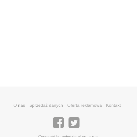
O nas
Sprzedaż danych
Oferta reklamowa
Kontakt
Copyright by coigdzie.pl sp. z o.o.