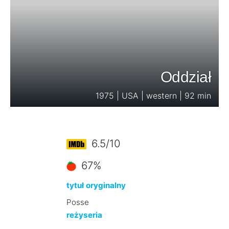
Oddział
1975 | USA | western | 92 min
6.5/10
67%
tytuł oryginalny
Posse
reżyseria