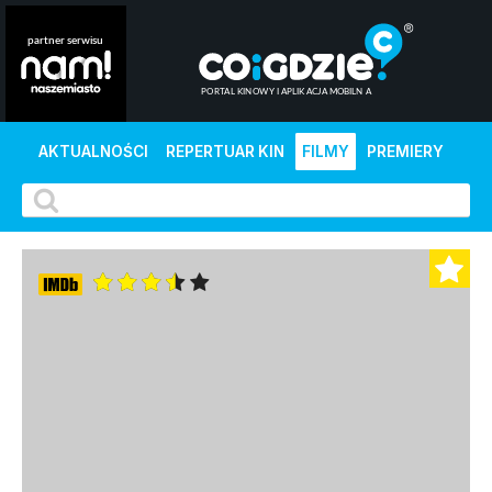
AKTUALNOŚCI
REPERTUAR KIN
FILMY
PREMIERY