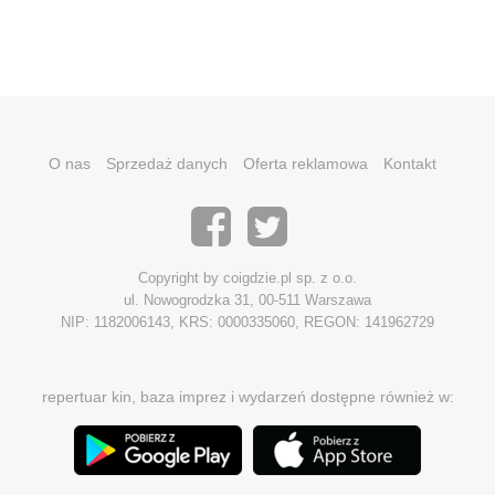
O nas
Sprzedaż danych
Oferta reklamowa
Kontakt
Copyright by coigdzie.pl sp. z o.o.
ul. Nowogrodzka 31, 00-511 Warszawa
NIP: 1182006143, KRS: 0000335060, REGON: 141962729
repertuar kin, baza imprez i wydarzeń dostępne również w: