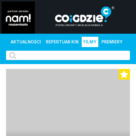
AKTUALNOŚCI
REPERTUAR KIN
FILMY
PREMIERY