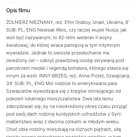
Opis filmu
ŻOŁNIERZ NIEZNANY, reż. Efim Graboy, Izrael, Ukraina, 8’
SUB: PL, ENG Newsak Weis, czy raczej wujek Nusja, jak
woli być nazywanym, to 92-letni weteran II wojny
światowej, do której wraca pamięcią w tym intymnym
wywiadzie. Jednak to swoiste przesłuchanie ma
określony cel – odkryć prawdziwą osobę skrywaną pod
pancerzem medali i legendą bohatera, którego stawia się
innym za wzór. INNY BRZEG, reż. Anne Pictet, Szwajcaria,
34’ SUB: PL, ENG Moi rodzice to emerytowana para
Szwajcarów wywodząca się z kręgów istniejącego od
pokoleń lokalnego mieszczaństwa. Dwa lata temu
zdecydowali się, by na nieokreślony okres czasu przyjąć
pod swój dach rodzinę kurdyjskich uchodźców z Syrii:
małżeństwo wraz z dwoma córkami w młodym wieku.
Choć obie rodziny mieszkają na różnych piętrach, siłą
rzeczy pewne przestrzenie pozostają wspólne, w tym