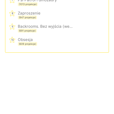
7
(1013 projekcje)
Zaproszenie
8
(947 projekcje)
Backrooms. Bez wyjścia (wersja rozszerzona)
9
(691 projekcje)
Obsesja
10
(609 projekcje)