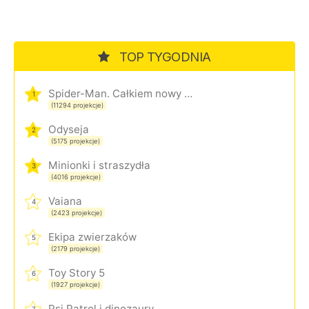
TOP TYGODNIA
Spider-Man. Całkiem nowy dzień
1
(11294 projekcje)
Odyseja
2
(5175 projekcje)
Minionki i straszydła
3
(4016 projekcje)
Vaiana
4
(2423 projekcje)
Ekipa zwierzaków
5
(2179 projekcje)
Toy Story 5
6
(1927 projekcje)
Psi Patrol i dinozaury