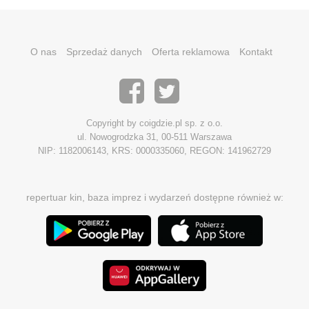
O nas
Sprzedaż danych
Oferta reklamowa
Kontakt
Copyright by coigdzie.pl sp. z o.o.
ul. Nowogrodzka 31, 00-511 Warszawa
NIP: 1182006143, KRS: 0000335060, REGON: 141962729
repertuar kin, baza imprez i wydarzeń dostępne również w: