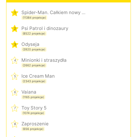
Spider-Man. Całkiem nowy dzień
1
(11384 projekcje)
Psi Patrol i dinozaury
2
(8522 projekcje)
Odyseja
3
(3920 projekcje)
Minionki i straszydła
4
(2662 projekcje)
Ice Cream Man
5
(2343 projekcje)
Vaiana
6
(1165 projekcje)
Toy Story 5
7
(1074 projekcje)
Zaproszenie
8
(656 projekcje)