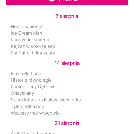
7 sierpnia
Homo sapiens?
Ice Cream Man
Kandydaci śmierci
Pejzaż w kolorze sepii
Psi Patrol i dinozaury
14 sierpnia
Flavia de Luce
Historie równoległe
Koniec Ulicy Dębowej
Odzyskany
Superfutrzak i złośliwa wiewiórka
Tylko jedna noc
Wszyscy moi wrogowie
21 sierpnia
Arek.Mama.Panorama