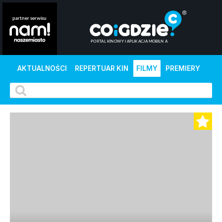
AKTUALNOŚCI
REPERTUAR KIN
FILMY
PREMIERY