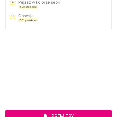
Pejzaż w kolorze sepii
9
(608 projekcje)
Obsesja
10
(501 projekcje)
PREMIERY