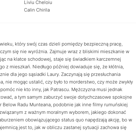
Liviu Cheloiu
Calin Chirila
ieku, który swój czas dzieli pomiędzy bezpieczną pracę,
iczym się nie wyróżnia. Zajmuje wraz z bliskimi mieszkanie w
jąc na klatce schodowej, staje się świadkiem karczemnej
o z mieszkań. Niedługo później dowiaduje się, że kłótnia,
cznie dla jego sąsiadki Laury. Zaczynają się przesłuchania
a, nie mogąc ustalić, czy było to morderstwo, czy może zwykły
pomóc nie kto inny, jak Patrascu. Mężczyzna musi jednak
ażować, a tym samym zaburzyć swoje dotychczasowe spokojne
oor Below Radu Munteana, podobnie jak inne filmy rumuńskiej
cie związanym z ważnym moralnym wyborem, jakiego dokonać
 zaburzeniem obowiązującego status quo napędzają akcję, bo w
tajemnicą jest to, jak w obliczu zastanej sytuacji zachowa się