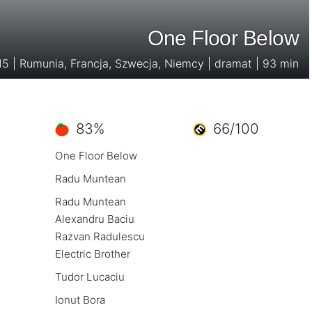
One Floor Below
5 | Rumunia, Francja, Szwecja, Niemcy | dramat | 93 min
83%
66/100
One Floor Below
Radu Muntean
Radu Muntean
Alexandru Baciu
Razvan Radulescu
Electric Brother
Tudor Lucaciu
Ionut Bora