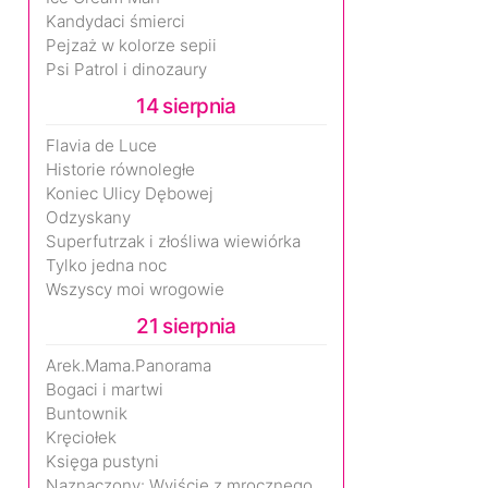
Kandydaci śmierci
Pejzaż w kolorze sepii
Psi Patrol i dinozaury
14 sierpnia
Flavia de Luce
Historie równoległe
Koniec Ulicy Dębowej
Odzyskany
Superfutrzak i złośliwa wiewiórka
Tylko jedna noc
Wszyscy moi wrogowie
21 sierpnia
Arek.Mama.Panorama
Bogaci i martwi
Buntownik
Kręciołek
Księga pustyni
Naznaczony: Wyjście z mrocznego wymiaru