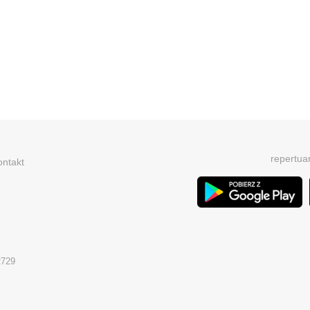
repertua
ontakt
2729