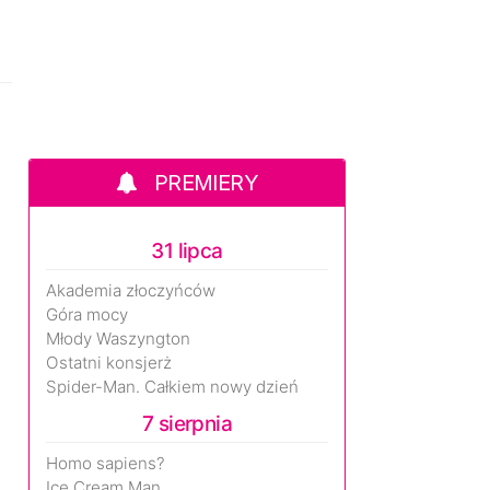
PREMIERY
31 lipca
Akademia złoczyńców
Góra mocy
Młody Waszyngton
Ostatni konsjerż
Spider-Man. Całkiem nowy dzień
7 sierpnia
Homo sapiens?
Ice Cream Man