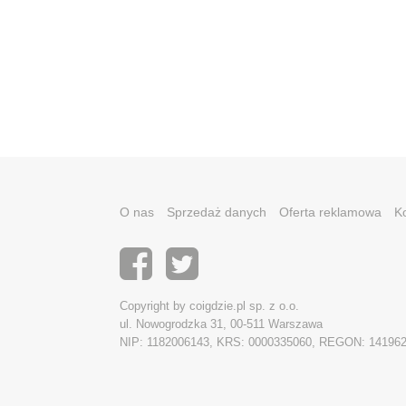
O nas
Sprzedaż danych
Oferta reklamowa
K
Copyright by coigdzie.pl sp. z o.o.
ul. Nowogrodzka 31, 00-511 Warszawa
NIP: 1182006143, KRS: 0000335060, REGON: 14196