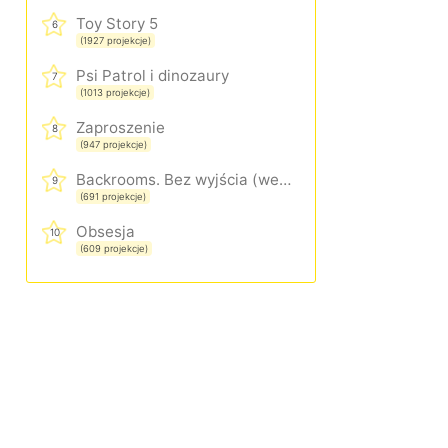
Toy Story 5
6
(1927 projekcje)
Psi Patrol i dinozaury
7
(1013 projekcje)
Zaproszenie
8
(947 projekcje)
Backrooms. Bez wyjścia (wersja rozszerzona)
9
(691 projekcje)
Obsesja
10
(609 projekcje)