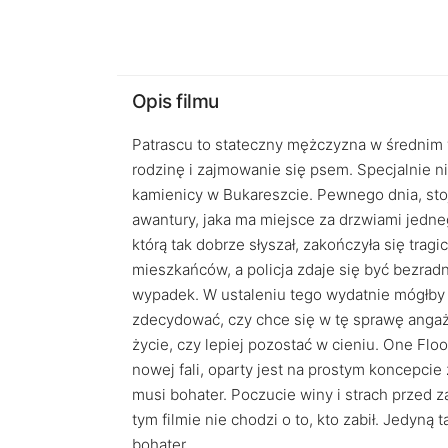
Opis filmu
Patrascu to stateczny mężczyzna w średnim w
rodzinę i zajmowanie się psem. Specjalnie n
kamienicy w Bukareszcie. Pewnego dnia, sto
awantury, jaka ma miejsce za drzwiami jedneg
którą tak dobrze słyszał, zakończyła się tragi
mieszkańców, a policja zdaje się być bezradn
wypadek. W ustaleniu tego wydatnie mógłby 
zdecydować, czy chce się w tę sprawę ang
życie, czy lepiej pozostać w cieniu. One Fl
nowej fali, oparty jest na prostym koncep
musi bohater. Poczucie winy i strach przed
tym filmie nie chodzi o to, kto zabił. Jedyną 
bohater.