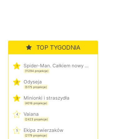
TOP TYGODNIA
Spider-Man. Całkiem nowy dzień
1
(11294 projekcje)
Odyseja
2
(5175 projekcje)
Minionki i straszydła
3
(4016 projekcje)
Vaiana
4
(2423 projekcje)
Ekipa zwierzaków
5
(2179 projekcje)