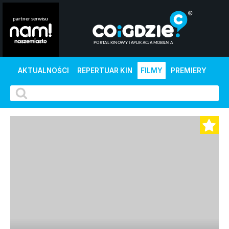
AKTUALNOŚCI
REPERTUAR KIN
FILMY
PREMIERY