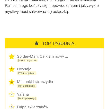
Pampaliniego kończy się niepowodzeniem i jak zwykle
myśliwy musi salwować się ucieczką.
TOP TYGODNIA
Spider-Man. Całkiem nowy dzień
1
(11294 projekcje)
Odyseja
2
(5175 projekcje)
Minionki i straszydła
3
(4016 projekcje)
Vaiana
4
(2423 projekcje)
Ekipa zwierzaków
5