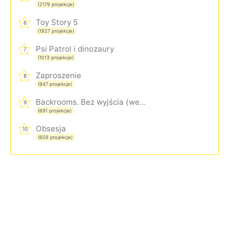
(2179 projekcje)
Toy Story 5
6
(1927 projekcje)
Psi Patrol i dinozaury
7
(1013 projekcje)
Zaproszenie
8
(947 projekcje)
Backrooms. Bez wyjścia (wersja rozszerzona)
9
(691 projekcje)
Obsesja
10
(609 projekcje)