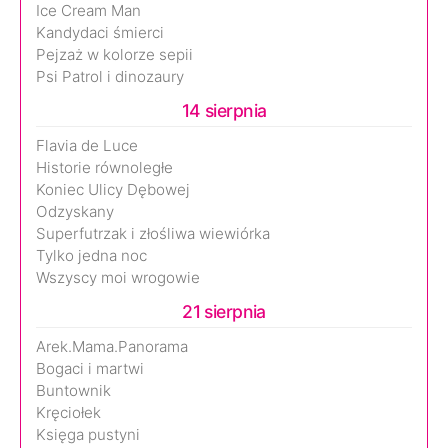
Ice Cream Man
Kandydaci śmierci
Pejzaż w kolorze sepii
Psi Patrol i dinozaury
14 sierpnia
Flavia de Luce
Historie równoległe
Koniec Ulicy Dębowej
Odzyskany
Superfutrzak i złośliwa wiewiórka
Tylko jedna noc
Wszyscy moi wrogowie
21 sierpnia
Arek.Mama.Panorama
Bogaci i martwi
Buntownik
Kręciołek
Księga pustyni