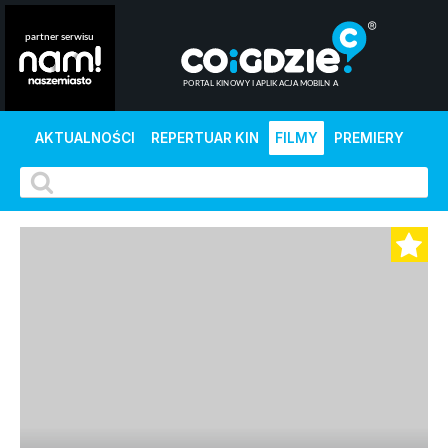
AKTUALNOŚCI
REPERTUAR KIN
FILMY
PREMIERY