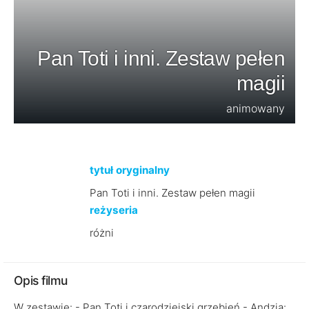
Pan Toti i inni. Zestaw pełen
magii
animowany
tytuł oryginalny
Pan Toti i inni. Zestaw pełen magii
reżyseria
różni
Opis filmu
W zestawie: - Pan Toti i czarodziejski grzebień - Andzia: