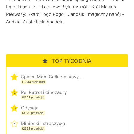
Egipski amulet - Tata lew: Błękitny król - Król Maciuś
Pierwszy: Skarb Togo Pogo - Janosik i magiczny napój -
Andzia: Australijski spadek.
TOP TYGODNIA
Spider-Man. Całkiem nowy dzień
1
(11384 projekcje)
Psi Patrol i dinozaury
2
(8522 projekcje)
Odyseja
3
(3920 projekcje)
Minionki i straszydła
4
(2662 projekcje)