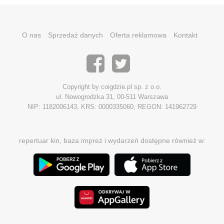
O nas
Sprzedaż danych
Oferta reklamowa
Kontakt
Copyright by coigdzie.pl sp. z o.o.
ul. Nowogrodzka 31, 00-511 Warszawa
NIP: 1182006143, KRS: 0000335060, REGON: 141962729
repertuar kin, baza imprez i wydarzeń dostępne również w: