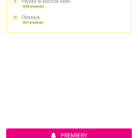
Pejzaż w kolorze sepii
9
(608 projekcje)
Obsesja
10
(501 projekcje)
PREMIERY