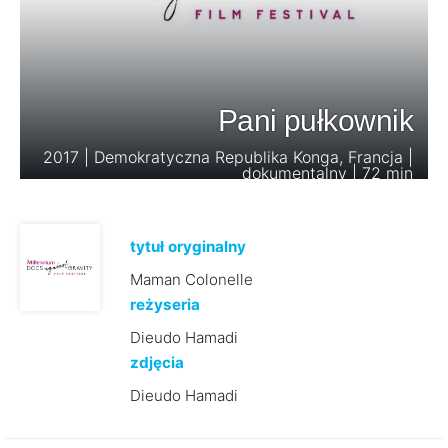
Pani pułkownik
2017 | Demokratyczna Republika Konga, Francja |
dokumentalny | 72 min
tytuł oryginalny
Maman Colonelle
reżyseria
Dieudo Hamadi
zdjęcia
Dieudo Hamadi