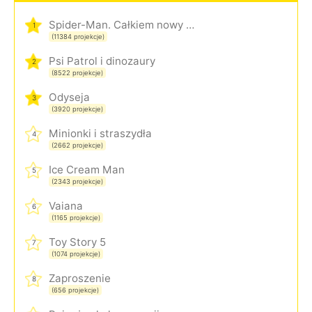
Spider-Man. Całkiem nowy dzień
1
(11384 projekcje)
Psi Patrol i dinozaury
2
(8522 projekcje)
Odyseja
3
(3920 projekcje)
Minionki i straszydła
4
(2662 projekcje)
Ice Cream Man
5
(2343 projekcje)
Vaiana
6
(1165 projekcje)
Toy Story 5
7
(1074 projekcje)
Zaproszenie
8
(656 projekcje)