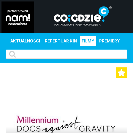
AKTUALNOŚCI
REPERTUAR KIN
FILMY
PREMIERY