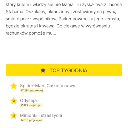
który kulom i władzy się nie kłania. Tu zyskał twarz Jasona
Stahama. Oszukany, okradziony i zostawiony na pewną
śmierć przez wspólników, Parker powróci, a jego zemsta,
będzie okrutna i krwawa. Co ciekawe w wyrównaniu
rachunków pomoże mu...
TOP TYGODNIA
Spider-Man. Całkiem nowy dzień
1
(11294 projekcje)
Odyseja
2
(5175 projekcje)
Minionki i straszydła
3
(4016 projekcje)