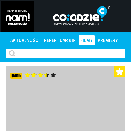
AKTUALNOŚCI
REPERTUAR KIN
FILMY
PREMIERY