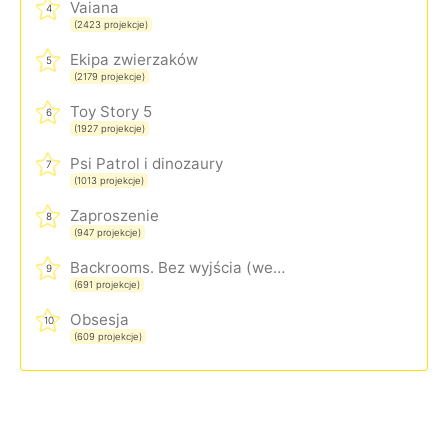
Vaiana
4
(2423 projekcje)
Ekipa zwierzaków
5
(2179 projekcje)
Toy Story 5
6
(1927 projekcje)
Psi Patrol i dinozaury
7
(1013 projekcje)
Zaproszenie
8
(947 projekcje)
Backrooms. Bez wyjścia (wersja rozszerzona)
9
(691 projekcje)
Obsesja
10
(609 projekcje)